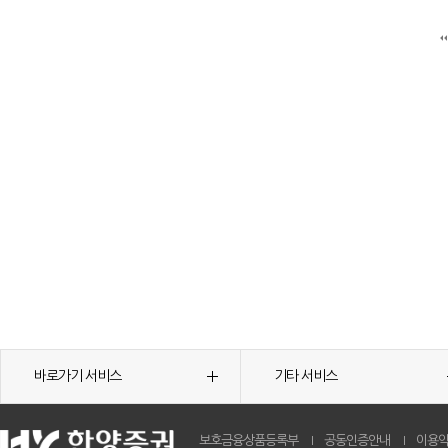
바로가기 서비스
기타 서비스
보호금융상품등록부
공동인증안내
이용