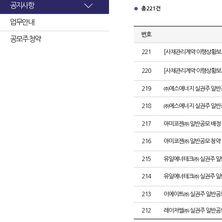
공지사항
총 221건
업무안내
번호
공모주 청약
221
[사채관리계약 이행상황보고
220
[사채관리계약 이행상황보고
219
㈜에스에너지 실권주 일반
218
㈜에스에너지 실권주 일반
217
아미코젠㈜ 일반공모 배정
216
아미코젠㈜ 일반공모 청약
215
유일에너테크㈜ 실권주 일
214
유일에너테크㈜ 실권주 일
213
이에이트㈜ 실권주 일반공
212
레이저쎌㈜ 실권주 일반공