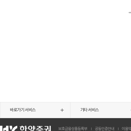
바로가기 서비스
기타 서비스
보호금융상품등록부
공동인증안내
이용