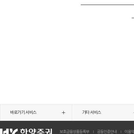
바로가기 서비스
기타 서비스
보호금융상품등록부
공동인증안내
이용