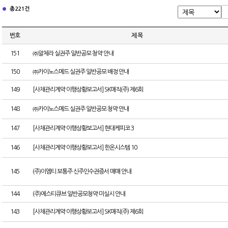
총 221건
번호
제 목
151
㈜알체라 실권주 일반공모 청약 안내
150
㈜카이노스메드 실권주 일반공모 배정 안내
149
[사채관리계약 이행상황보고서] SK매직(주) 제6회
148
㈜카이노스메드 실권주 일반공모 청약 안내
147
[사채관리계약 이행상황보고서] 현대케피코 3
146
[사채관리계약 이행상황보고서] 한온시스템 10
145
(주)이엠티 보통주 신주인수권증서 매매 안내
144
(주)에스티큐브 일반공모청약 미실시 안내
143
[사채관리계약 이행상황보고서] SK매직(주) 제6회