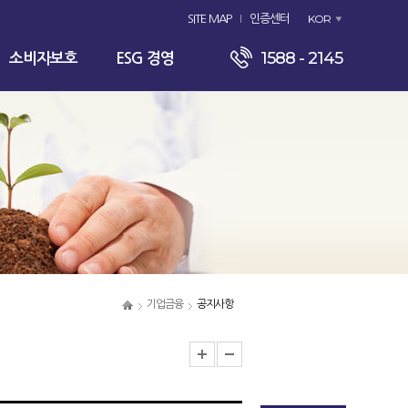
KOR
SITE MAP
인증센터
1588 - 2145
소비자보호
ESG 경영
기업금융
공지사항