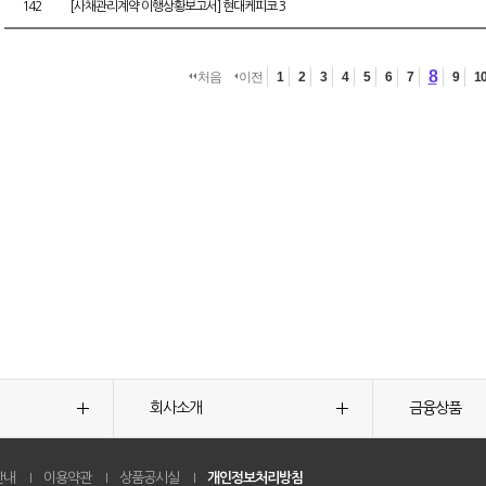
142
[사채관리계약 이행상황보고서] 현대케피코 3
8
처음
이전
1
2
3
4
5
6
7
9
1
회사소개
금융상품
안내
이용약관
상품공시실
개인정보처리방침