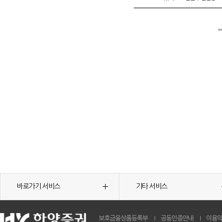
바로가기 서비스
기타 서비스
보호금융상품등록부
공동인증안내
이용