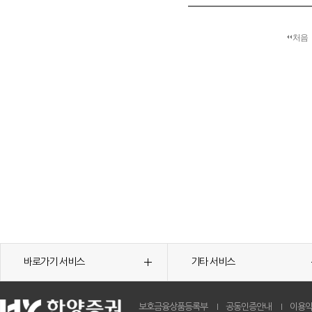
처음
바로가기 서비스
기타 서비스
보호금융상품등록부
공동인증안내
이용