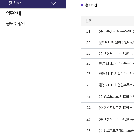
공지사항
총 221건
업무안내
번호
공모주 청약
31
(주)바른전자 실권주일반공
30
㈜엠텍비젼 실권주 일반청
29
(주)미성포리테크 제3회 
28
한양 B.H.E. 기업인수목적
27
한양 B.H.E. 기업인수목적(주
26
한양 B.H.E. 기업인수목적(
25
(주)인스프리트 제10회 전
24
(주)인스프리트 제10회 무
23
(주)미성포리테크 제3회 
22
(주)엔스퍼트 제3회 무보증