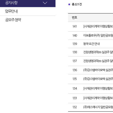
공지사항
총 221건
업무안내
번호
공모주 청약
141
[사채관리계약 이행상황보고
140
이오플로우(주) 일반공모청
139
청약 요건 안내
138
진원생명과학㈜ 실권주 일
137
진원생명과학㈜ 실권주 일
136
(주)강스템바이오텍 실권주
135
(주)강스템바이오텍 실권주
134
[사채관리계약 이행상황보고
133
[사채관리계약 이행상황보고
132
(주)에스에너지 일반공모청