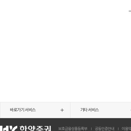
바로가기 서비스
기타 서비스
보호금융상품등록부
공동인증안내
이용