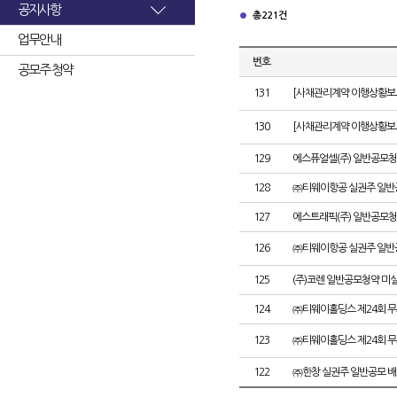
공지사항
총 221건
업무안내
번호
공모주 청약
131
[사채관리계약 이행상황보고
130
[사채관리계약 이행상황보고
129
에스퓨얼셀(주) 일반공모청
128
㈜티웨이항공 실권주 일반
127
에스트래픽(주) 일반공모청
126
㈜티웨이항공 실권주 일반
125
(주)코렌 일반공모청약 미
124
㈜티웨이홀딩스 제24회 
123
㈜티웨이홀딩스 제24회 
122
㈜한창 실권주 일반공모 배