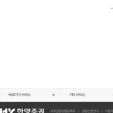
바로가기 서비스
기타 서비스
보호금융상품등록부
공동인증안내
이용