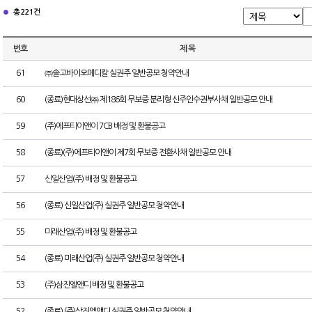
총 221건
번호
제 목
61
㈜솔고바이오메디칼 실권주 일반공모 청약안내
60
(종료)현대상선㈜ 제186회 무보증 분리형 신주인수권부사채 일반공모 안내
59
(주)에프티이앤이 7CB 배정 및 환불공고
58
(종료)(주)에프티이앤이 제7회 무보증 전환사채 일반공모 안내
57
신일산업(주) 배정 및 환불공고
56
(종료) 신일산업(주) 실권주 일반공모 청약안내
55
미래산업(주) 배정 및 환불공고
54
(종료) 미래산업(주) 실권주 일반공모 청약안내
53
(주)삼진엘앤디 배정 및 환불공고
52
(종료) (주)삼진엘앤디 실권주 일반공모 청약안내