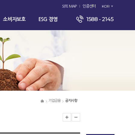
KOR
SITE MAP
인증센터
1588 - 2145
소비자보호
ESG 경영
기업금융
공지사항