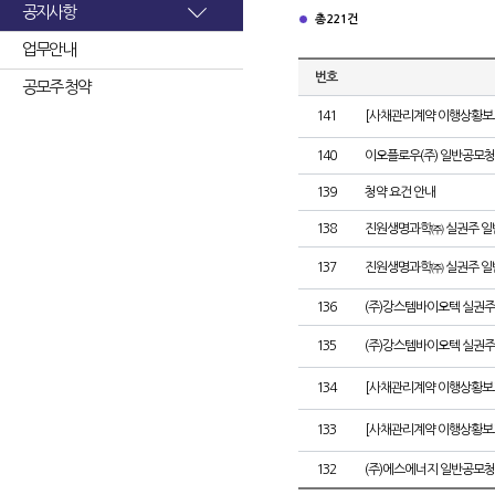
공지사항
총 221건
업무안내
번호
공모주 청약
141
[사채관리계약 이행상황보고
140
이오플로우(주) 일반공모청
139
청약 요건 안내
138
진원생명과학㈜ 실권주 일
137
진원생명과학㈜ 실권주 일
136
(주)강스템바이오텍 실권주
135
(주)강스템바이오텍 실권주
134
[사채관리계약 이행상황보고
133
[사채관리계약 이행상황보고
132
(주)에스에너지 일반공모청