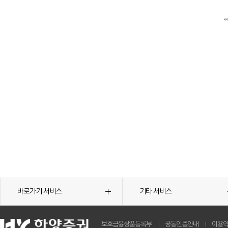
바로가기 서비스
기타 서비스
보호금융상품등록부
공동인증안내
이용