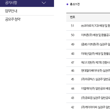
공지사항
총 221건
업무안내
번호
공모주 청약
51
㈜코아로직 7CB 배정 및 
50
이트론(주) 배정 및 환불공
49
(종료) 이트론(주) 실권주
48
미래산업(주) 배정 및 환불
47
에스디엔(주) 제7회 전환사
46
현대엘리베이터(주) 실권주
45
(주)아큐픽스 실권주 일반
44
이엘케이(주) 일반공모 배
43
(주)큐로컴 실권주 일반공모
42
(주)케이아이씨 실권주 일반