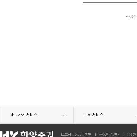
처음
바로가기 서비스
기타 서비스
보호금융상품등록부
공동인증안내
이용