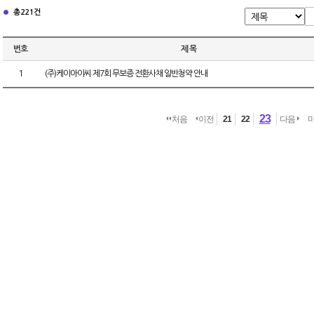
총 221건
번호
제 목
1
(주)케이아이씨 제7회 무보증 전환사채 일반청약 안내
23
처음
이전
21
22
다음