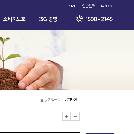
KOR
SITE MAP
인증센터
1588 - 2145
소비자보호
ESG 경영
기업금융
공지사항