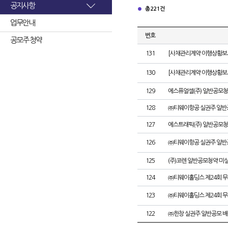
공지사항
총 221건
업무안내
번호
공모주 청약
131
[사채관리계약 이행상황보고
130
[사채관리계약 이행상황보고
129
에스퓨얼셀(주) 일반공모청
128
㈜티웨이항공 실권주 일반
127
에스트래픽(주) 일반공모청
126
㈜티웨이항공 실권주 일반
125
(주)코렌 일반공모청약 미
124
㈜티웨이홀딩스 제24회 
123
㈜티웨이홀딩스 제24회 
122
㈜한창 실권주 일반공모 배