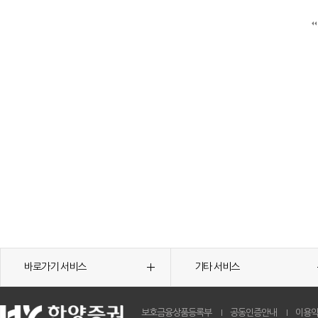
바로가기 서비스
기타 서비스
보호금융상품등록부
공동인증안내
이용