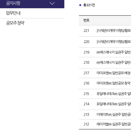
공지사항
총 221건
업무안내
번호
공모주 청약
221
[사채관리계약 이행상황보고
220
[사채관리계약 이행상황보고
219
㈜에스에너지 실권주 일반
218
㈜에스에너지 실권주 일반
217
아미코젠㈜ 일반공모 배정
216
아미코젠㈜ 일반공모 청약
215
유일에너테크㈜ 실권주 일
214
유일에너테크㈜ 실권주 일
213
이에이트㈜ 실권주 일반공
212
레이저쎌㈜ 실권주 일반공