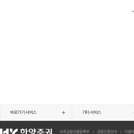
바로가기 서비스
기타 서비스
보호금융상품등록부
공동인증안내
이용