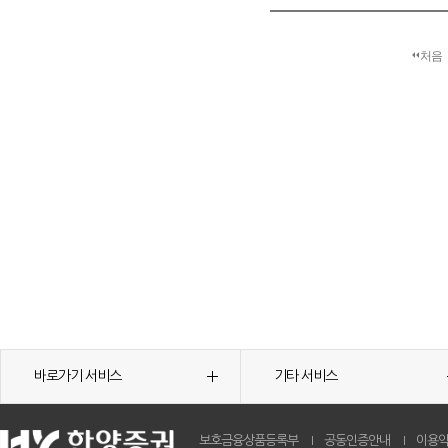
처음
바로가기 서비스
기타 서비스
보호금융상품등록부
공동인증안내
이용