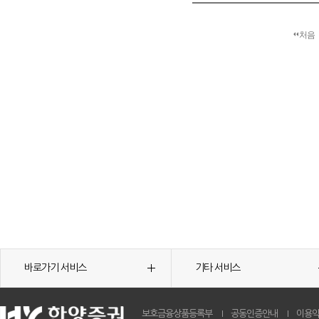
처음
바로가기 서비스
기타 서비스
보호금융상품등록부
공동인증안내
이용