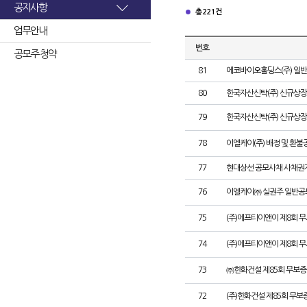
공지사항
총 221건
업무안내
번호
공모주 청약
81
에코바이오홀딩스(주) 일
80
한국자산신탁(주) 신규상장
79
한국자산신탁(주) 신규상장
78
이엘케이(주) 배정 및 환불
77
현대상선 공모사채 사채권자
76
이엘케이㈜ 실권주 일반공
75
(주)에프티이앤이 제8회 
74
(주)에프티이앤이 제8회 
73
㈜한화건설 제85회 무보증
72
(주)한화건설 제85회 무보