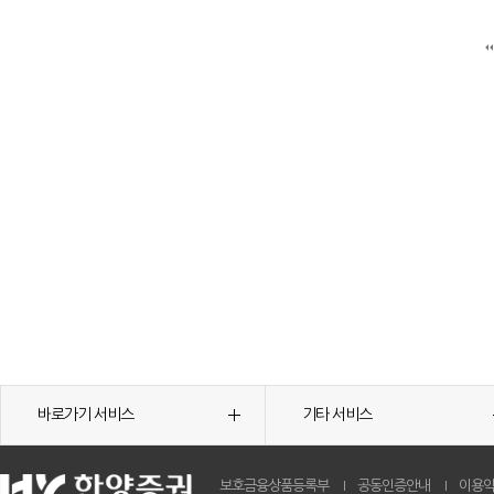
바로가기 서비스
기타 서비스
보호금융상품등록부
공동인증안내
이용