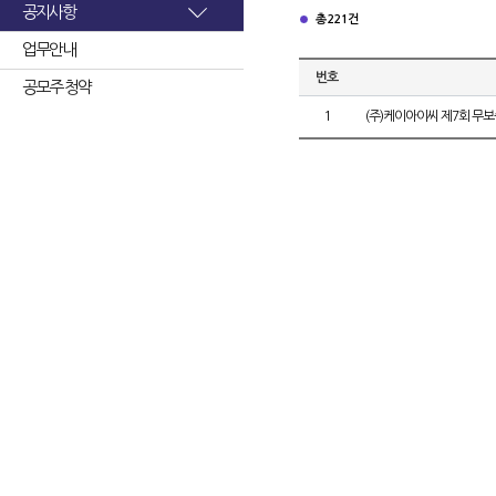
공지사항
총 221건
업무안내
번호
공모주 청약
1
(주)케이아이씨 제7회 무