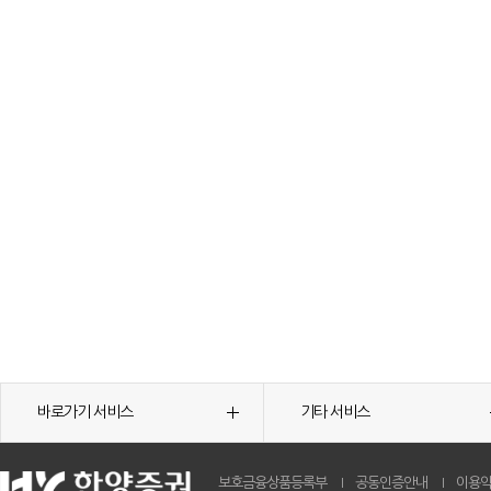
바로가기 서비스
기타 서비스
보호금융상품등록부
공동인증안내
이용