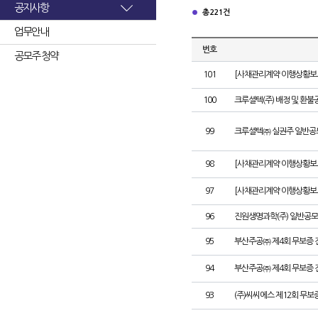
공지사항
총 221건
업무안내
번호
공모주 청약
101
[사채관리계약 이행상황보고
100
크루셜텍(주) 배정 및 환불
99
크루셜텍㈜ 실권주 일반공
98
[사채관리계약 이행상황보고
97
[사채관리계약 이행상황보고
96
진원생명과학(주) 일반공모
95
부산주공㈜ 제4회 무보증 
94
부산주공㈜ 제4회 무보증 
93
(주)씨씨에스 제12회 무