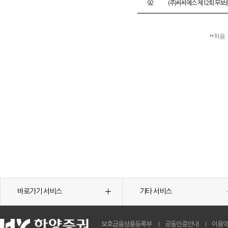
92
(주)씨씨에스 제12회 무
처음
바로가기 서비스
기타 서비스
보호금융상품등록부
공동인증안내
이용