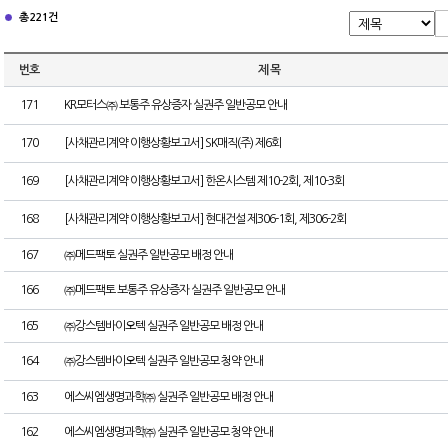
총 221건
번호
제 목
171
KR모터스㈜ 보통주 유상증자 실권주 일반공모 안내
170
[사채관리계약 이행상황보고서] SK매직(주) 제6회
169
[사채관리계약 이행상황보고서] 한온시스템 제10-2회, 제10-3회
168
[사채관리계약 이행상황보고서] 현대건설 제306-1회, 제306-2회
167
㈜메드팩토 실권주 일반공모 배정 안내
166
㈜메드팩토 보통주 유상증자 실권주 일반공모 안내
165
㈜강스템바이오텍 실권주 일반공모 배정 안내
164
㈜강스템바이오텍 실권주 일반공모 청약 안내
163
에스씨엠생명과학㈜ 실권주 일반공모 배정 안내
162
에스씨엠생명과학㈜ 실권주 일반공모 청약 안내