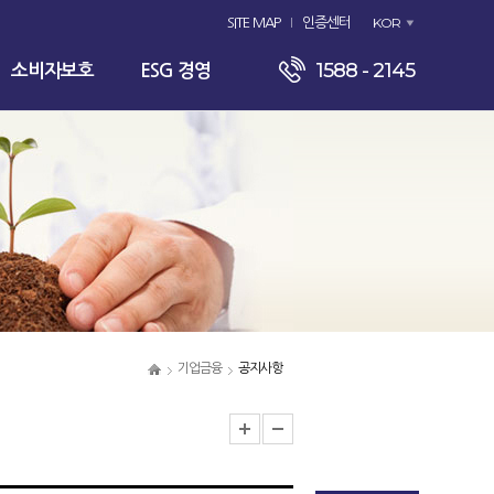
KOR
SITE MAP
인증센터
1588 - 2145
소비자보호
ESG 경영
기업금융
공지사항