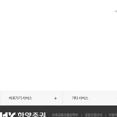
바로가기 서비스
기타 서비스
보호금융상품등록부
공동인증안내
이용