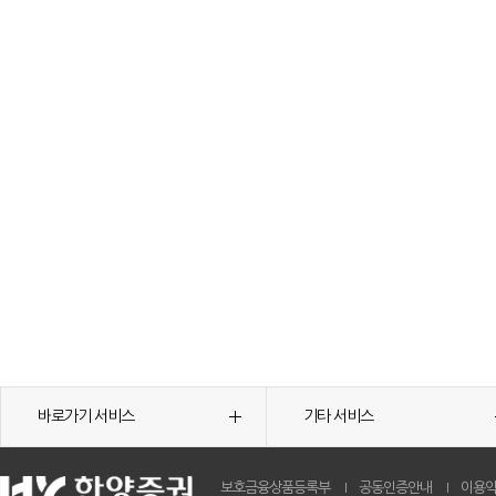
바로가기 서비스
기타 서비스
보호금융상품등록부
공동인증안내
이용