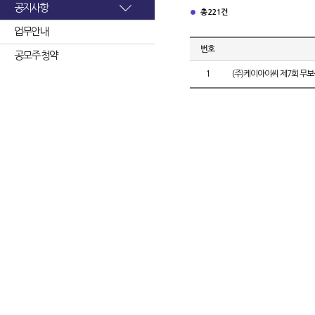
공지사항
총 221건
업무안내
번호
공모주 청약
1
(주)케이아이씨 제7회 무