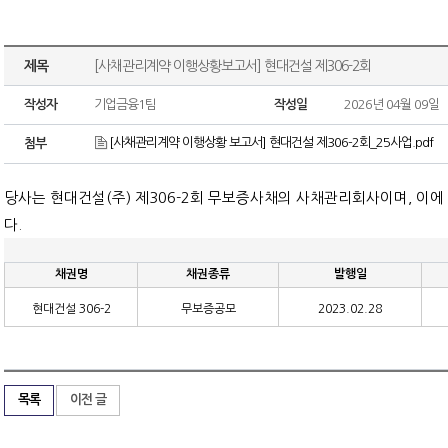
제목
[사채관리계약 이행상황보고서] 현대건설 제306-2회
작성자
기업금융1팀
작성일
2026년 04월 09일
[사채관리계약 이행상황 보고서] 현대건설 제306-2회_25사업.pdf
첨부
당사는 현대건설
(
주
)
제
306-2
회 무보증사채의 사채관리회사이며
,
이에
다
.
채권명
채권종류
발행일
현대건설
306-2
무보증공모
2023.02.28
목록
이전 글