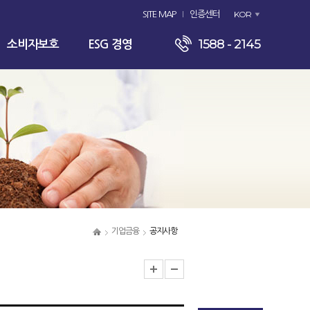
KOR
SITE MAP
인증센터
1588 - 2145
소비자보호
ESG 경영
기업금융
공지사항