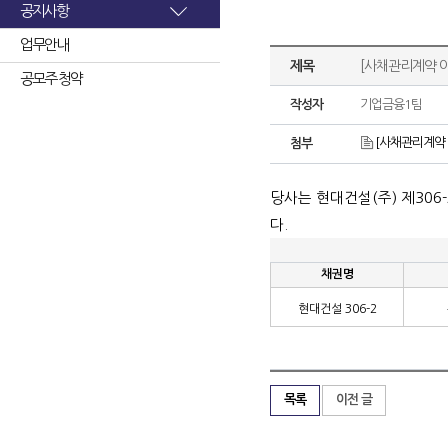
공지사항
업무안내
제목
[사채관리계약 이
공모주 청약
작성자
기업금융1팀
[사채관리계약 
첨부
당사는 현대건설
(
주
)
제
306-
다
.
채권명
현대건설
306-2
목록
이전 글