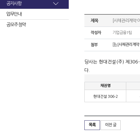
공지사항
업무안내
제목
[사채관리계약 이
공모주 청약
작성자
기업금융1팀
[사채관리계약 
첨부
당사는 현대건설
(
주
)
제
306-
다
.
채권명
현대건설
306-2
목록
이전 글