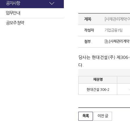
공지사항
업무안내
제목
[사채관리계약 이
공모주 청약
작성자
기업금융1팀
[사채관리계약 
첨부
당사는 현대건설
(
주
)
제
306-
다
.
채권명
현대건설
306-2
목록
이전 글