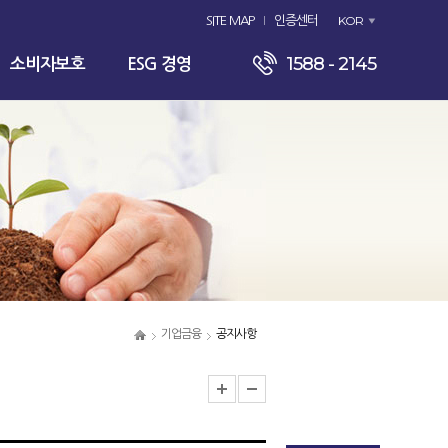
KOR
SITE MAP
인증센터
1588 - 2145
소비자보호
ESG 경영
기업금융
공지사항