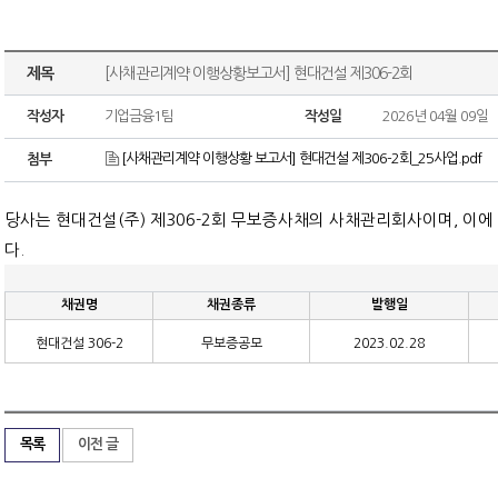
제목
[사채관리계약 이행상황보고서] 현대건설 제306-2회
작성자
기업금융1팀
작성일
2026년 04월 09일
[사채관리계약 이행상황 보고서] 현대건설 제306-2회_25사업.pdf
첨부
당사는 현대건설
(
주
)
제
306-2
회 무보증사채의 사채관리회사이며
,
이에
다
.
채권명
채권종류
발행일
현대건설
306-2
무보증공모
2023.02.28
목록
이전 글