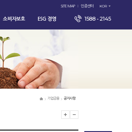
KOR
SITE MAP
인증센터
1588 - 2145
소비자보호
ESG 경영
기업금융
공지사항