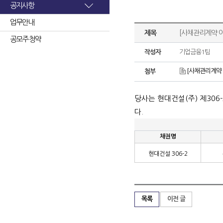
공지사항
업무안내
제목
[사채관리계약 이
공모주 청약
작성자
기업금융1팀
[사채관리계약 
첨부
당사는 현대건설
(
주
)
제
306-
다
.
채권명
현대건설
306-2
목록
이전 글