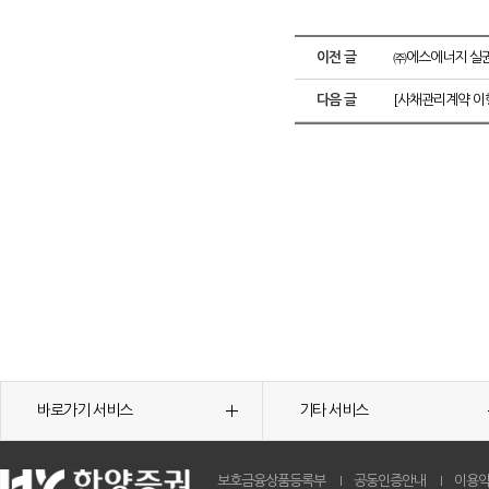
이전 글
㈜에스에너지 실권
다음 글
[사채관리계약 이
바로가기 서비스
기타 서비스
보호금융상품등록부
공동인증안내
이용