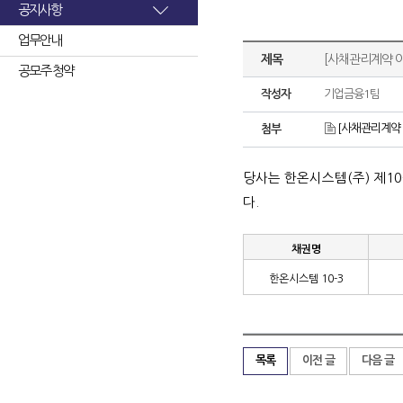
공지사항
업무안내
제목
[사채관리계약 이
공모주 청약
작성자
기업금융1팀
[사채관리계약 
첨부
당사는 한온시스템
(
주
)
제
10
다
.
채권명
한온시스템
10-3
목록
이전 글
다음 글