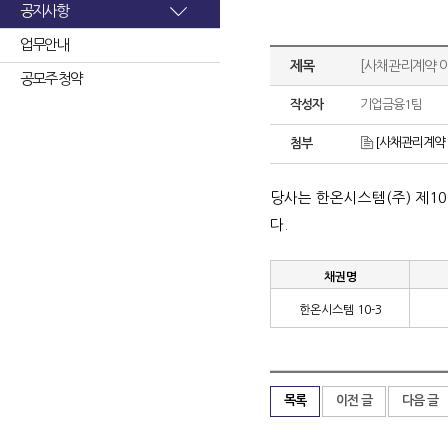
공지사항
업무안내
제목
[사채관리계약 이
공모주 청약
작성자
기업금융1팀
[사채관리계약 
첨부
당사는 한온시스템
(
주
)
제
10
다
.
채권명
한온시스템
10-3
목록
이전 글
다음 글