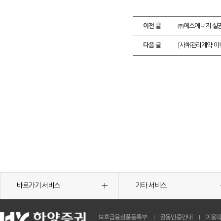
이전 글
㈜에스에너지 실권
다음 글
[사채관리계약 이
바로가기 서비스
기타 서비스
보호금융상품등록부
공동인증안내
이용