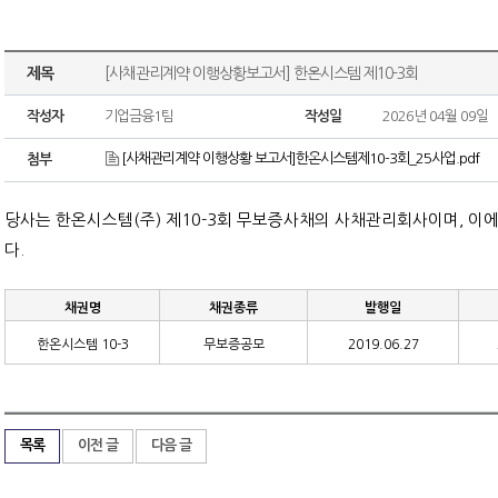
제목
[사채관리계약 이행상황보고서] 한온시스템 제10-3회
작성자
기업금융1팀
작성일
2026년 04월 09일
[사채관리계약 이행상황 보고서]한온시스템제10-3회_25사업.pdf
첨부
당사는 한온시스템
(
주
)
제
10-3
회 무보증사채의 사채관리회사이며
,
이에
다
.
채권명
채권종류
발행일
한온시스템
10-3
무보증공모
2019.06.27
목록
이전 글
다음 글