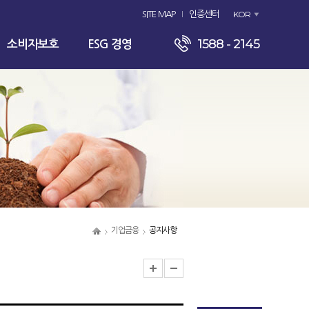
KOR
SITE MAP
인증센터
1588 - 2145
소비자보호
ESG 경영
기업금융
공지사항