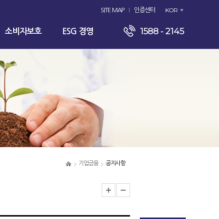
KOR
SITE MAP
인증센터
1588 - 2145
소비자보호
ESG 경영
기업금융
공지사항