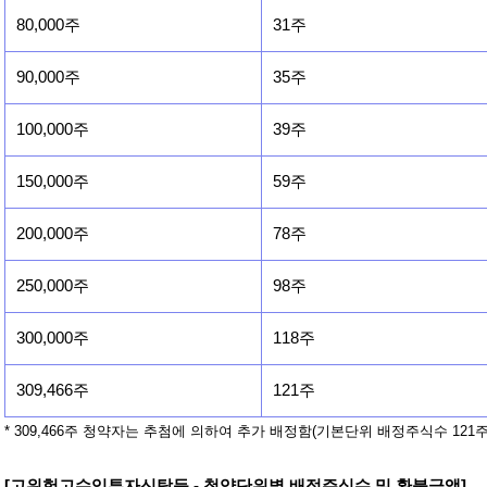
80,000주
31주
90,000주
35주
100,000주
39주
150,000주
59주
200,000주
78주
250,000주
98주
300,000주
118주
309,466주
121주
* 309,466주 청약자는 추첨에 의하여 추가 배정함(기본단위 배정주식수 121주
[고위험고수익투자신탁등 - 청약단위별 배정주식수 및 환불금액]