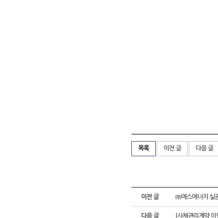
목록
이전 글
다음 글
이전 글
㈜에스에너지 실권
다음 글
[사채관리계약 이