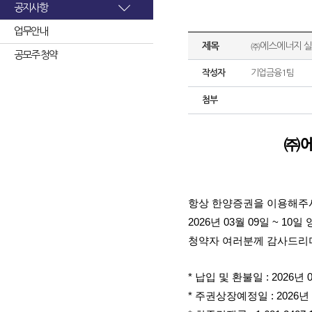
공지사항
업무안내
제목
㈜에스에너지 실
공모주 청약
작성자
기업금융1팀
첨부
㈜
항상 한양증권을 이용해주
2026년 03월 09일 ~
청약자 여러분께 감사드리며
* 납입 및 환불일 : 2026년 
* 주권상장예정일 : 2026년 