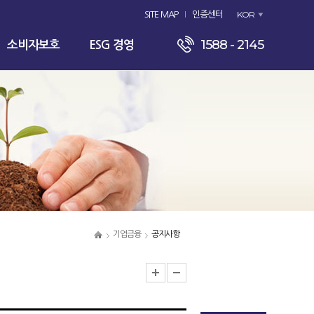
KOR
SITE MAP
인증센터
1588 - 2145
소비자보호
ESG 경영
기업금융
공지사항