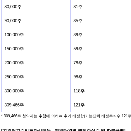
80,000주
31주
90,000주
35주
100,000주
39주
150,000주
59주
200,000주
78주
250,000주
98주
300,000주
118주
309,466주
121주
* 309,466주 청약자는 추첨에 의하여 추가 배정함(기본단위 배정주식수 121주
[고위험고수익투자신탁등 - 청약단위별 배정주식수 및 환불금액]