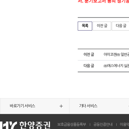
서
,
분기보고서 등의 정기
목록
이전 글
다음 글
이전 글
아미코젠㈜ 일반공
다음 글
㈜에스에너지 실권
바로가기 서비스
기타 서비스
보호금융상품등록부
공동인증안내
이용