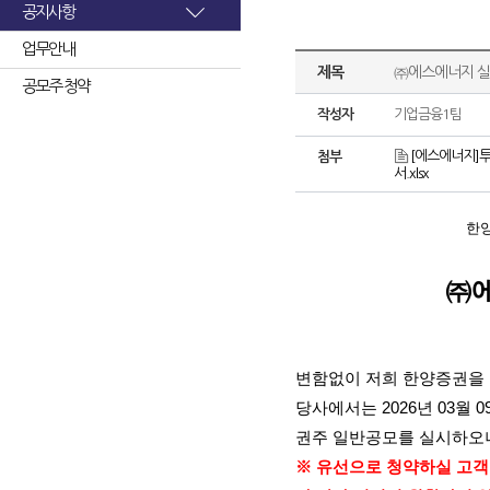
공지사항
업무안내
제목
㈜에스에너지 실
공모주 청약
작성자
기업금융1팀
[에스에너지]투
첨부
서.xlsx
한
㈜
변함없이 저희 한양증권을
당사에서는
2026
년
03
월
0
권주 일반공모를 실시하오
※ 유선으로 청약하실 고