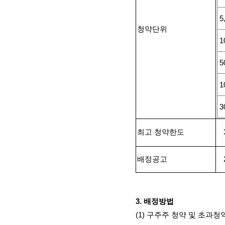
5
청약단위
1
5
1
3
최고 청약한도
배정공고
3.
배정방법
(1)
구주주 청약 및 초과청