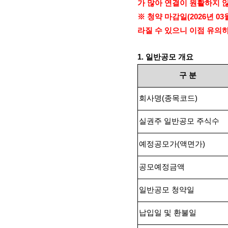
가 많아 연결이 원활하지 
※ 청약 마감일
(2026
년
03
라질 수 있으니 이점 유의
1.
일반공모 개요
구
분
회사명
(
종목코드
)
실권주 일반공모 주식수
예정공모가
(
액면가
)
공모예정금액
일반공모 청약일
납입일 및 환불일