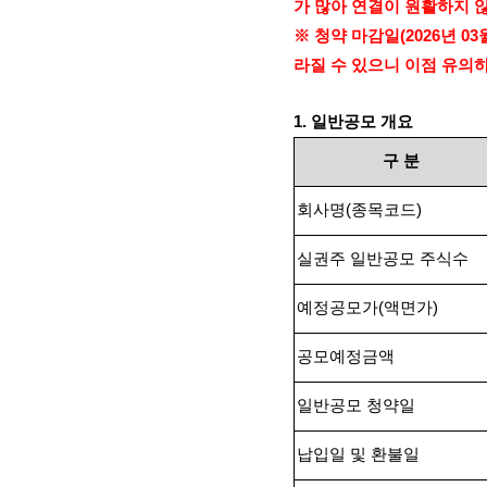
가 많아 연결이 원활하지 
※ 청약 마감일
(2026
년
03
라질 수 있으니 이점 유의
1.
일반공모 개요
구
분
회사명
(
종목코드
)
실권주 일반공모 주식수
예정공모가
(
액면가
)
공모예정금액
일반공모 청약일
납입일 및 환불일