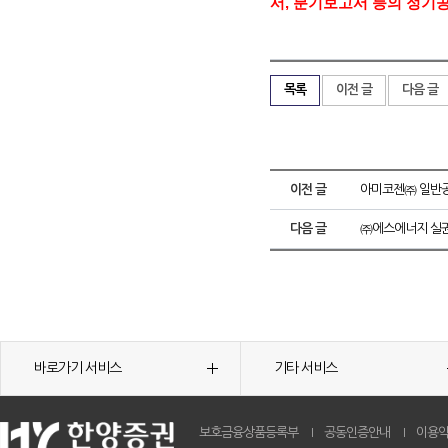
서
,
분기보고서 등의 정기
목록
이전 글
다음 글
이전 글
아미코젠㈜ 일반공
다음 글
㈜에스에너지 실권
바로가기 서비스
기타 서비스
보호금융상품등록부
공동인증안내
이용