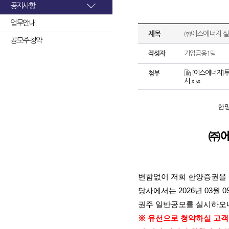
공지사항
업무안내
제목
㈜에스에너지 실
공모주 청약
작성자
기업금융1팀
[에스에너지]투
첨부
서.xlsx
한
㈜
변함없이 저희 한양증권을
당사에서는
2026
년
03
월
0
권주 일반공모를 실시하오
※ 유선으로 청약하실 고