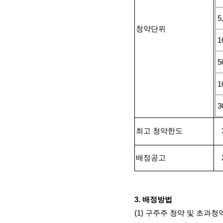
5
청약단위
1
5
1
3
최고 청약한도
배정공고
3.
배정방법
(1)
구주주 청약 및 초과청