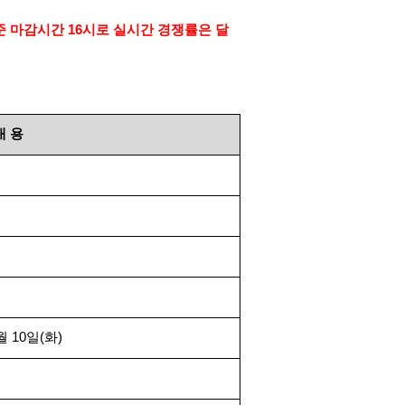
준 마감시간
16
시로 실시간 경쟁률은 달
내
용
월
10
일
(
화
)