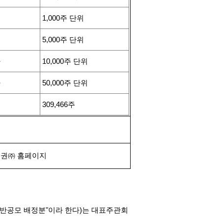
1,000
주 단위
5,000
주 단위
하
10,000
주 단위
하
50,000
주 단위
309,466
주
권㈜ 홈페이지
반공모 배정분
"
이라 한다
)
는 대표주관회