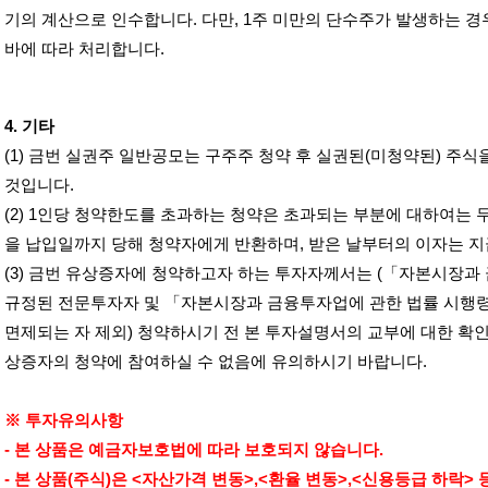
기의 계산으로 인수합니다
.
다만
, 1
주 미만의 단수주가 발생하는 경
바에 따라 처리합니다
.
4.
기타
(1)
금번 실권주 일반공모는 구주주 청약 후 실권된
(
미청약된
)
주식
것입니다
.
(2) 1
인당 청약한도를 초과하는 청약은 초과되는 부분에 대하여는 
을 납입일까지 당해 청약자에게 반환하며
,
받은 날부터의 이자는 
(3)
금번 유상증자에 청약하고자 하는 투자자께서는
(
「자본시장과 
규정된 전문투자자 및 「자본시장과 금융투자업에 관한 법률 시행
면제되는 자 제외
)
청약하시기 전 본 투자설명서의 교부에 대한 확인
상증자의 청약에 참여하실 수 없음에 유의하시기 바랍니다
.
※ 투자유의사항
-
본 상품은 예금자보호법에 따라 보호되지 않습니다
.
-
본 상품
(
주식
)
은
<
자산가격 변동
>,<
환율 변동
>,<
신용등급 하락
>