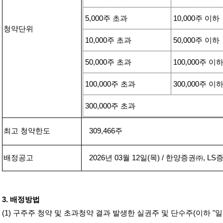
5,000
주 초과
10,000
주 이하
청약단위
10,000
주 초과
50,000
주 이하
50,000
주 초과
100,000
주 이
100,000
주 초과
300,000
주 이
300,000
주 초과
최고 청약한도
309,466
주
배정공고
2026
년
03
월
12
일
(
목
) /
한양증권㈜
, LS
증
3.
배정방법
(1)
구주주 청약 및 초과청약 결과 발생한 실권주 및 단수주
(
이하
"
일