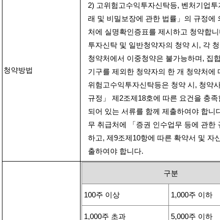
2)
고위험고수익투자신탁등
,
벤처기업투
래 및 비밀보장에 관한 법률」의 규정에
처에 실명확인증표를 제시하고 청약합니
투자신탁 및 일반청약자의 청약 시
,
각 
청약처에서 이중청약은 불가능하며
,
집합
청약방법
기구를 제외한 청약자의 한 개 청약처에
위험고수익투자신탁등은 청약 시
,
청약사
규정」 제
2
조제
18
호에 따른 요건을 충족
되어 있는 서류를 함께 제출하여야 합니
무 취급처에 「증권 인수업무 등에 관한 
하고
,
제
9
조제
10
항에 따른 확약서 및 자
출하여야 합니다
.
구분
100
주 이상
1,000
주 이하
1,000
주 초과
5,000
주 이하