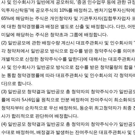
사 및 인수회사가 일반에게 공모하되
, '
증권 인수업무 등에 관한 규
익투자신탁등
"
에 공모주식의
10%
를 배정하고
,
벤처기업투자신탁에
65%
에 해당하는 주식은 개인청약자 및 기관투자자
(
집합투자업자 
에 대한 청약경쟁률과 배정은 별도로 산출 및 배정합니다
.
다만
,
어
미달에 해당하는 주식은 청약초과 그룹에 배정합니다
.
(2)
일반공모에 관한 배정수량 계산시 대표주관회사 및 인수회사의
각 청약처에서 일반공모 방식으로 접수를 받은 청약주식수를 의미
개별적으로 산정한 청약주식수를 말한다
)
에 대해서는 대표주관회사
사 및 인수회사가 일반공모 방식으로 접수를 받은 청약물량의 합을
눈 통합 청약경쟁률에 따라 대표주관회사 및 인수회사의 각 청약자
다
)
으로 합니다
.
(3)
일반공모 청약결과 일반공모 총 청약자의 청약주식수가 일반공
률에 따라
5
사
6
입을 원칙으로 안분 배정하여 잔여주식이 최소화되
청약자부터 순차적으로 우선 배정하되
,
동순위 최고청약자가 최종 
사가 합리적으로 판단하여 배정합니다
.
(4)
일반공모 청약결과 일반공모 총 청약자의 청약주식수가 일반공
수대로 배정하며
,
배정결과 발생하는 잔여주식은 대표주관회사 및 