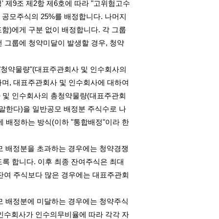
정
'
제
9
조 제
2
항 제
6
호에 따라
"
고위험고수
 공모주식의
25%
를 배정합니다
.
나머지
포함
)
에게 구분 없이 배정합니다
.
각 그룹
떤 그룹에 청약미달이 발생할 경우
,
청약
"
청약물량
"(
대표주관회사 및 인수회사의
하며
,
대표주관회사 및 인수회사에 대하여
 및 인수회사의 총청약물량
(
대표주관회
 말한다
)
을 일반공모 배정분 주식수로 나
에 배정하는 방식
(
이하
"
통합배정
"
이라 한
모 배정분을 초과하는 경우에는 청약경쟁
도록 합니다
.
이후 최종 잔여주식은 최대
잔여 주식보다 많은 경우에는 대표주관회
모 배정분에 미달하는 경우에는 청약주식
인수회사가 인수의무비율에 따라 각각 자