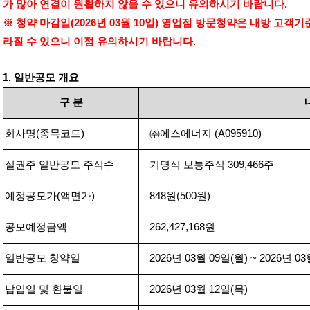
가 많아 연결이 원활하지 않을 수 있으니 유의하시기 바랍니다
.
※ 청약 마감일
(2026
년
03
월
10
일
)
영업점 방문청약은 내방 고객기
라질 수 있으니 이점 유의하시기 바랍니다
.
1.
일반공모 개요
구
분
회사명
(
종목코드
)
㈜에스에너지
(
A
095910
)
실권주 일반공모 주식수
기명식 보통주식
309,466
주
예정공모가
(
액면가
)
848
원
(500
원
)
공모예정금액
262,427,168
원
일반공모 청약일
2026
년
03
월
09
일
(
월
) ~ 2026
년
03
납입일 및 환불일
2026
년
03
월
12
일
(
목
)