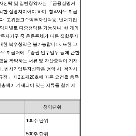
자신탁 및 일반청약자는 「금융실명거
 의한 실명자이어야 하며
,
청약사무 취급
다
.
고위험고수익투자신탁등
,
벤처기업
청약처별로 다중청약은 가능하나
,
한 개의
투자기구 중 운용주체가 다른 집합투자
 대한 복수청약은 불가능합니다
.
또한 고
무 취급처에 「증권 인수업무 등에 관한
함을 확약하는 서류 및 자산총액이 기재
다
.
벤처기업투자신탁은 청약 시
,
청약사
규정」 제
2
조제
20
호에 따른 요건을 충족
산총액이 기재되어 있는 서류를 함께 제
청약단위
100
주 단위
500
주 단위