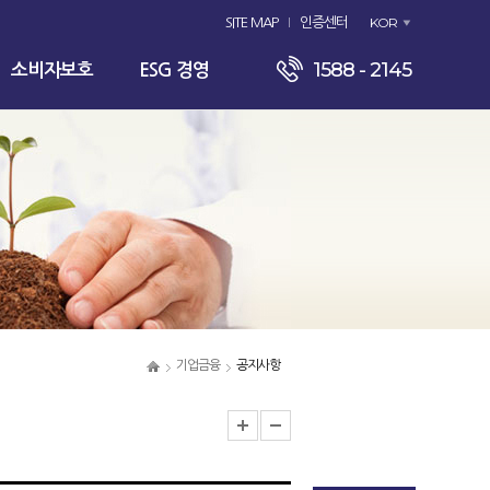
KOR
SITE MAP
인증센터
1588 - 2145
소비자보호
ESG 경영
기업금융
공지사항