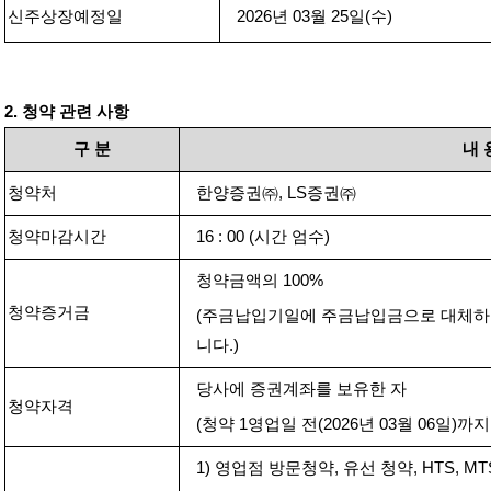
신주상장예정일
2026
년
03
월
25
일
(
수
)
2.
청약 관련 사항
구
분
내
청약처
한양증권㈜
, LS
증권㈜
청약마감시간
16 : 00 (
시간 엄수
)
청약금액의
100%
청약증거금
(
주금납입기일에 주금납입금으로 대체
니다
.)
당사에 증권계좌를 보유한 자
청약자격
(
청약
1
영업일 전
(2026
년
03
월
06
일
)
까지
1)
영업점 방문청약
,
유선 청약
, HTS, M