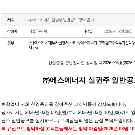
제목
㈜에스에너지 실권주 일반공모 청약 안내
작성자
기업금융1팀
작성일
2026년 03월 06일
[에스에너지]투자설명서.pdf
에스에너지_고위험고수익투자신탁등 확
첨부
서.xlsx
한양증권 준법감시인 심사필 제
2026-003
호
(2026.
㈜에스에너지 실권주 일반공
변함없이 저희 한양증권을 찾아주신 고객님들께 감사드립니다
.
당사에서는
2026
년
03
월
09
일
(
월
)
부터
2026
년
03
월
10
일
(
화
)
까지 
권주 일반공모를 실시하오니
,
고객님들의 많은 관심 부탁드립니다
.
※ 유선으로 청약하실 고객분들께서는 청약 마감일
(2026
년
03
월
10