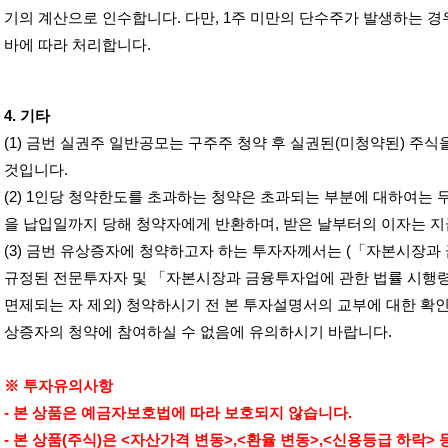
기의 계산으로 인수합니다
.
다만
, 1
주 미만의 단수주가 발생하는 경
바에 따라 처리합니다
.
4.
기타
(1)
금번 실권주 일반공모는 구주주 청약 후 실권된
(
미청약된
)
주식
것입니다
.
(2) 1
인당 청약한도를 초과하는 청약은 초과되는 부분에 대하여는 
을 납입일까지 당해 청약자에게 반환하며
,
받은 날부터의 이자는 
(3)
금번 유상증자에 청약하고자 하는 투자자께서는
(
「자본시장과 
규정된 전문투자자 및 「자본시장과 금융투자업에 관한 법률 시행
면제되는 자 제외
)
청약하시기 전 본 투자설명서의 교부에 대한 확인
상증자의 청약에 참여하실 수 없음에 유의하시기 바랍니다
.
※ 투자유의사항
-
본 상품은 예금자보호법에 따라 보호되지 않습니다
.
-
본 상품
(
주식
)
은
<
자산가격 변동
>,<
환율 변동
>,<
신용등급 하락
>