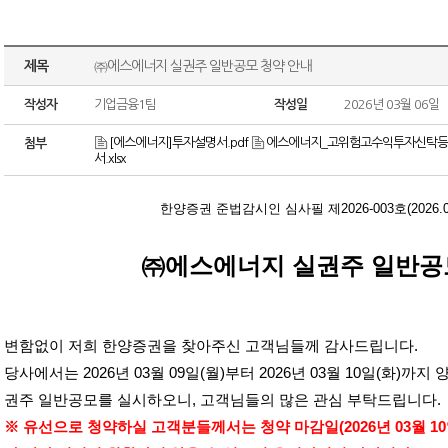
제목
㈜에스에너지 실권주 일반공모 청약 안내
작성자
기업금융1팀
작성일
2026년 03월 06일
[에스에너지]투자설명서.pdf
에스에너지_고위험고수익투자신탁등 확
첨부
서.xlsx
한양증권 준법감시인 심사필 제
2026-003
호
(2026.
㈜에스에너지 실권주 일반공
변함없이 저희 한양증권을 찾아주신 고객님들께 감사드립니다
.
당사에서는
2026
년
03
월
09
일
(
월
)
부터
2026
년
03
월
10
일
(
화
)
까지 
권주 일반공모를 실시하오니
,
고객님들의 많은 관심 부탁드립니다
.
※ 유선으로 청약하실 고객분들께서는 청약 마감일
(2026
년
03
월
10