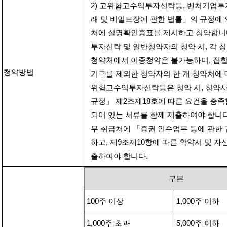
2)
고위험고수익투자신탁등
,
벤처기업투
래 및 비밀보장에 관한 법률」의 규정에
처에 실명확인증표를 제시하고 청약합니
투자신탁 및 일반청약자의 청약 시
,
각 
청약처에서 이중청약은 불가능하며
,
집합
청약방법
기구를 제외한 청약자의 한 개 청약처에
위험고수익투자신탁등은 청약 시
,
청약사
규정」 제
2
조제
18
호에 따른 요건을 충족
되어 있는 서류를 함께 제출하여야 합니
무 취급처에 「증권 인수업무 등에 관한 
하고
,
제
9
조제
10
항에 따른 확약서 및 자
출하여야 합니다
.
구분
100
주 이상
1,000
주 이하
1,000
주 초과
5,000
주 이하