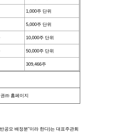
1,000
주 단위
5,000
주 단위
하
10,000
주 단위
하
50,000
주 단위
309,466
주
권㈜ 홈페이지
반공모 배정분
"
이라 한다
)
는 대표주관회