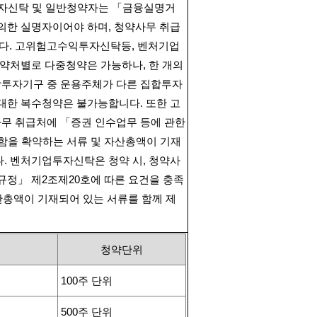
자신탁 및 일반청약자는 「금융실명거
 의한 실명자이어야 하며
,
청약사무 취급
다
.
고위험고수익투자신탁등
,
벤처기업
청약처별로 다중청약은 가능하나
,
한 개의
투자기구 중 운용주체가 다른 집합투자
 대한 복수청약은 불가능합니다
.
또한 고
무 취급처에 「증권 인수업무 등에 관한
함을 확약하는 서류 및 자산총액이 기재
다
.
벤처기업투자신탁은 청약 시
,
청약사
규정」 제
2
조제
20
호에 따른 요건을 충족
산총액이 기재되어 있는 서류를 함께 제
청약단위
100
주 단위
500
주 단위