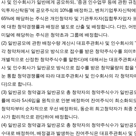
사 및 인수회사가 일반에게 공모하되
, '
증권 인수업무 등에 관한 규
익투자신탁등
"
에 공모주식의
10%
를 배정하고
,
벤처기업투자신탁에
65%
에 해당하는 주식은 개인청약자 및 기관투자자
(
집합투자업자 
에 대한 청약경쟁률과 배정은 별도로 산출 및 배정합니다
.
다만
,
어
미달에 해당하는 주식은 청약초과 그룹에 배정합니다
.
(2)
일반공모에 관한 배정수량 계산시 대표주관회사 및 인수회사의
각 청약처에서 일반공모 방식으로 접수를 받은 청약주식수를 의미
개별적으로 산정한 청약주식수를 말한다
)
에 대해서는 대표주관회사
사 및 인수회사가 일반공모 방식으로 접수를 받은 청약물량의 합을
눈 통합 청약경쟁률에 따라 대표주관회사 및 인수회사의 각 청약자
다
)
으로 합니다
.
(3)
일반공모 청약결과 일반공모 총 청약자의 청약주식수가 일반공
률에 따라
5
사
6
입을 원칙으로 안분 배정하여 잔여주식이 최소화되
청약자부터 순차적으로 우선 배정하되
,
동순위 최고청약자가 최종 
사가 합리적으로 판단하여 배정합니다
.
(4)
일반공모 청약결과 일반공모 총 청약자의 청약주식수가 일반공
수대로 배정하며
,
배정결과 발생하는 잔여주식은 대표주관회사 및 