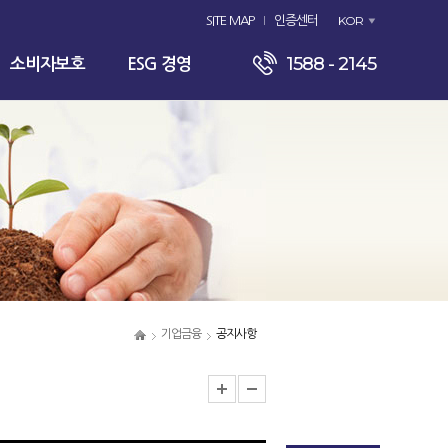
KOR
SITE MAP
인증센터
1588 - 2145
소비자보호
ESG 경영
기업금융
공지사항