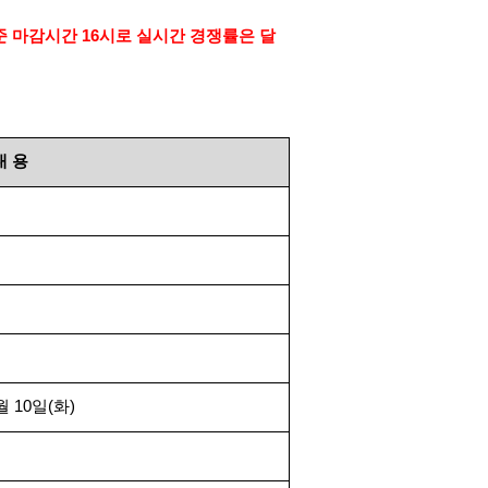
준 마감시간
16
시로 실시간 경쟁률은 달
내
용
월
10
일
(
화
)