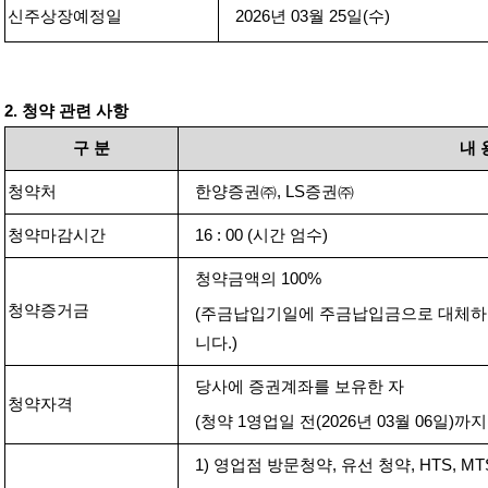
신주상장예정일
2026
년
03
월
25
일
(
수
)
2.
청약 관련 사항
구
분
내
청약처
한양증권㈜
, LS
증권㈜
청약마감시간
16 : 00 (
시간 엄수
)
청약금액의
100%
청약증거금
(
주금납입기일에 주금납입금으로 대체
니다
.)
당사에 증권계좌를 보유한 자
청약자격
(
청약
1
영업일 전
(2026
년
03
월
06
일
)
까지
1)
영업점 방문청약
,
유선 청약
, HTS, M