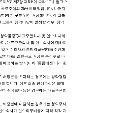
정
'
제
9
조 제
2
항 제
6
호에 따라
"
고위험고수
 공모주식의
25%
를 배정합니다
.
나머지
포함
)
에게 구분 없이 배정합니다
.
각 그룹
떤 그룹에 청약미달이 발생할 경우
,
청약
"
청약물량
"(
대표주관회사 및 인수회사의
하며
,
대표주관회사 및 인수회사에 대하여
 및 인수회사의 총청약물량
(
대표주관회
 말한다
)
을 일반공모 배정분 주식수로 나
에 배정하는 방식
(
이하
"
통합배정
"
이라 한
모 배정분을 초과하는 경우에는 청약경쟁
도록 합니다
.
이후 최종 잔여주식은 최대
잔여 주식보다 많은 경우에는 대표주관회
모 배정분에 미달하는 경우에는 청약주식
인수회사가 인수의무비율에 따라 각각 자