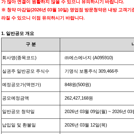
가 많아 연결이 원활하지 않을 수 있으니 유의하시기 바랍니다
.
※ 청약 마감일
(2026
년
03
월
10
일
)
영업점 방문청약은 내방 고객기
라질 수 있으니 이점 유의하시기 바랍니다
.
1.
일반공모 개요
구
분
회사명
(
종목코드
)
㈜에스에너지
(
A
095910
)
실권주 일반공모 주식수
기명식 보통주식
309,466
주
예정공모가
(
액면가
)
848
원
(500
원
)
공모예정금액
262,427,168
원
일반공모 청약일
2026
년
03
월
09
일
(
월
) ~ 2026
년
03
납입일 및 환불일
2026
년
03
월
12
일
(
목
)