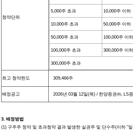
5,000
주 초과
10,000
주 이하
청약단위
10,000
주 초과
50,000
주 이하
50,000
주 초과
100,000
주 이
100,000
주 초과
300,000
주 이
300,000
주 초과
최고 청약한도
309,466
주
배정공고
2026
년
03
월
12
일
(
목
) /
한양증권㈜
, LS
증
3.
배정방법
(1)
구주주 청약 및 초과청약 결과 발생한 실권주 및 단수주
(
이하
"
일