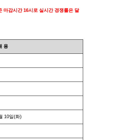
준 마감시간
16
시로 실시간 경쟁률은 달
내
용
월
10
일
(
화
)