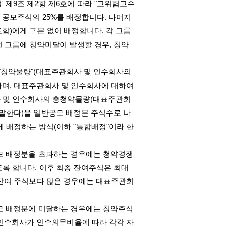
정
'
제
9
조 제
2
항 제
6
호에 따라
"
고위험고수
 공모주식의
25%
를 배정합니다
.
나머지
포함
)
에게 구분 없이 배정합니다
.
각 그룹
떤 그룹에 청약미달이 발생할 경우
,
청약
"
청약물량
"(
대표주관회사 및 인수회사의
하며
,
대표주관회사 및 인수회사에 대하여
 및 인수회사의 총청약물량
(
대표주관회
 말한다
)
을 일반공모 배정분 주식수로 나
에 배정하는 방식
(
이하
"
통합배정
"
이라 한
모 배정분을 초과하는 경우에는 청약경쟁
도록 합니다
.
이후 최종 잔여주식은 최대
잔여 주식보다 많은 경우에는 대표주관회
모 배정분에 미달하는 경우에는 청약주식
인수회사가 인수의무비율에 따라 각각 자