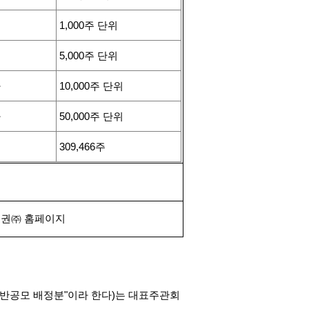
1,000
주 단위
5,000
주 단위
하
10,000
주 단위
하
50,000
주 단위
309,466
주
권㈜ 홈페이지
반공모 배정분
"
이라 한다
)
는 대표주관회