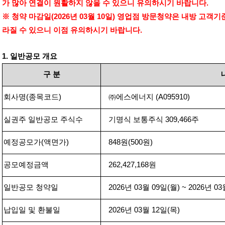
가 많아 연결이 원활하지 않을 수 있으니 유의하시기 바랍니다
.
※ 청약 마감일
(2026
년
03
월
10
일
)
영업점 방문청약은 내방 고객기
라질 수 있으니 이점 유의하시기 바랍니다
.
1.
일반공모 개요
구
분
회사명
(
종목코드
)
㈜에스에너지
(
A
095910
)
실권주 일반공모 주식수
기명식 보통주식
309,466
주
예정공모가
(
액면가
)
848
원
(500
원
)
공모예정금액
262,427,168
원
일반공모 청약일
2026
년
03
월
09
일
(
월
) ~ 2026
년
03
납입일 및 환불일
2026
년
03
월
12
일
(
목
)