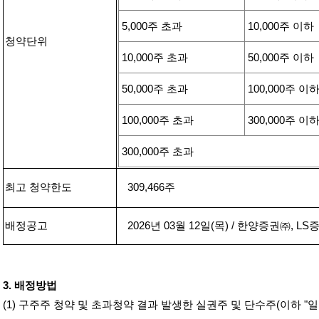
5,000
주 초과
10,000
주 이하
청약단위
10,000
주 초과
50,000
주 이하
50,000
주 초과
100,000
주 이
100,000
주 초과
300,000
주 이
300,000
주 초과
최고 청약한도
309,466
주
배정공고
2026
년
03
월
12
일
(
목
) /
한양증권㈜
, LS
증
3.
배정방법
(1)
구주주 청약 및 초과청약 결과 발생한 실권주 및 단수주
(
이하
"
일