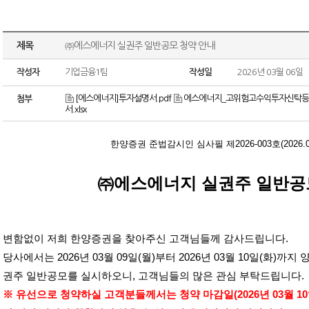
제목
㈜에스에너지 실권주 일반공모 청약 안내
작성자
기업금융1팀
작성일
2026년 03월 06일
[에스에너지]투자설명서.pdf
에스에너지_고위험고수익투자신탁등 확
첨부
서.xlsx
한양증권 준법감시인 심사필 제
2026-003
호
(2026.
㈜에스에너지 실권주 일반공
변함없이 저희 한양증권을 찾아주신 고객님들께 감사드립니다
.
당사에서는
2026
년
03
월
09
일
(
월
)
부터
2026
년
03
월
10
일
(
화
)
까지 
권주 일반공모를 실시하오니
,
고객님들의 많은 관심 부탁드립니다
.
※ 유선으로 청약하실 고객분들께서는 청약 마감일
(2026
년
03
월
10