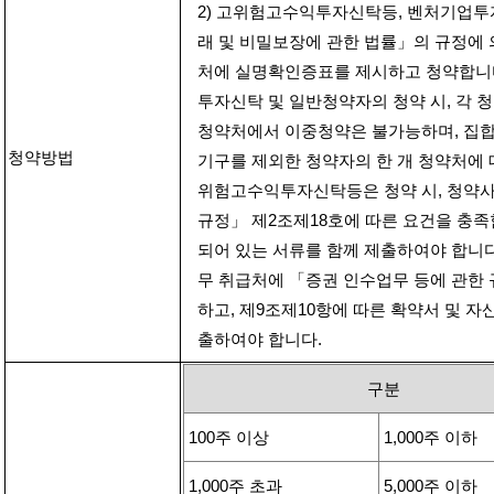
2)
고위험고수익투자신탁등
,
벤처기업투
래 및 비밀보장에 관한 법률」의 규정에
처에 실명확인증표를 제시하고 청약합니
투자신탁 및 일반청약자의 청약 시
,
각 
청약처에서 이중청약은 불가능하며
,
집합
청약방법
기구를 제외한 청약자의 한 개 청약처에
위험고수익투자신탁등은 청약 시
,
청약사
규정」 제
2
조제
18
호에 따른 요건을 충족
되어 있는 서류를 함께 제출하여야 합니
무 취급처에 「증권 인수업무 등에 관한 
하고
,
제
9
조제
10
항에 따른 확약서 및 자
출하여야 합니다
.
구분
100
주 이상
1,000
주 이하
1,000
주 초과
5,000
주 이하