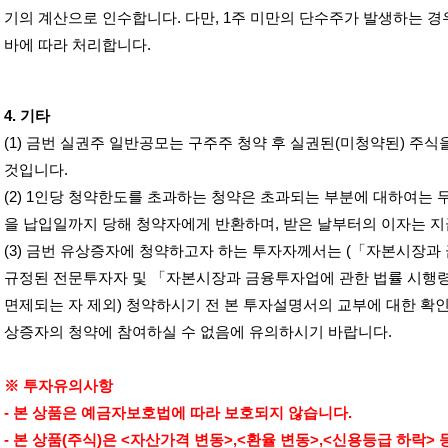
기의 계산으로 인수합니다
.
다만
, 1
주 미만의 단수주가 발생하는 경
바에 따라 처리합니다
.
4.
기타
(1)
금번 실권주 일반공모는 구주주 청약 후 실권된
(
미청약된
)
주식
것입니다
.
(2) 1
인당 청약한도를 초과하는 청약은 초과되는 부분에 대하여는 
을 납입일까지 당해 청약자에게 반환하며
,
받은 날부터의 이자는 
(3)
금번 유상증자에 청약하고자 하는 투자자께서는
(
「자본시장과 
규정된 전문투자자 및 「자본시장과 금융투자업에 관한 법률 시행
면제되는 자 제외
)
청약하시기 전 본 투자설명서의 교부에 대한 확인
상증자의 청약에 참여하실 수 없음에 유의하시기 바랍니다
.
※ 투자유의사항
-
본 상품은 예금자보호법에 따라 보호되지 않습니다
.
-
본 상품
(
주식
)
은
<
자산가격 변동
>,<
환율 변동
>,<
신용등급 하락
>