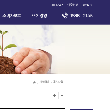
KOR
SITE MAP
인증센터
1588 - 2145
소비자보호
ESG 경영
기업금융
공지사항