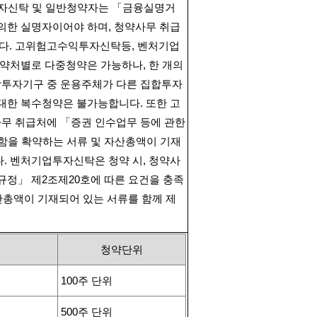
자신탁 및 일반청약자는 「금융실명거
 의한 실명자이어야 하며
,
청약사무 취급
다
.
고위험고수익투자신탁등
,
벤처기업
청약처별로 다중청약은 가능하나
,
한 개의
투자기구 중 운용주체가 다른 집합투자
 대한 복수청약은 불가능합니다
.
또한 고
무 취급처에 「증권 인수업무 등에 관한
함을 확약하는 서류 및 자산총액이 기재
다
.
벤처기업투자신탁은 청약 시
,
청약사
규정」 제
2
조제
20
호에 따른 요건을 충족
산총액이 기재되어 있는 서류를 함께 제
청약단위
100
주 단위
500
주 단위