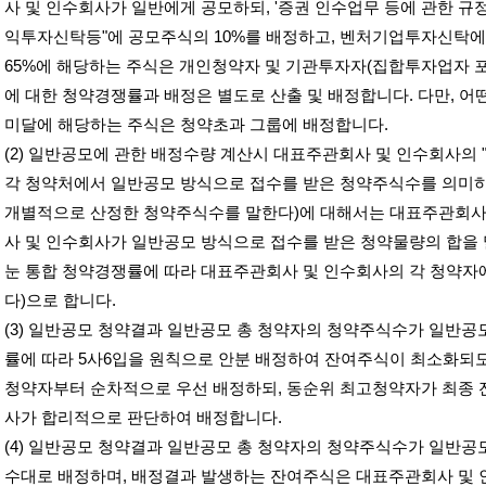
사 및 인수회사가 일반에게 공모하되
, '
증권 인수업무 등에 관한 규
익투자신탁등
"
에 공모주식의
10%
를 배정하고
,
벤처기업투자신탁에
65%
에 해당하는 주식은 개인청약자 및 기관투자자
(
집합투자업자 
에 대한 청약경쟁률과 배정은 별도로 산출 및 배정합니다
.
다만
,
어
미달에 해당하는 주식은 청약초과 그룹에 배정합니다
.
(2)
일반공모에 관한 배정수량 계산시 대표주관회사 및 인수회사의
각 청약처에서 일반공모 방식으로 접수를 받은 청약주식수를 의미
개별적으로 산정한 청약주식수를 말한다
)
에 대해서는 대표주관회사
사 및 인수회사가 일반공모 방식으로 접수를 받은 청약물량의 합을
눈 통합 청약경쟁률에 따라 대표주관회사 및 인수회사의 각 청약자
다
)
으로 합니다
.
(3)
일반공모 청약결과 일반공모 총 청약자의 청약주식수가 일반공
률에 따라
5
사
6
입을 원칙으로 안분 배정하여 잔여주식이 최소화되
청약자부터 순차적으로 우선 배정하되
,
동순위 최고청약자가 최종 
사가 합리적으로 판단하여 배정합니다
.
(4)
일반공모 청약결과 일반공모 총 청약자의 청약주식수가 일반공
수대로 배정하며
,
배정결과 발생하는 잔여주식은 대표주관회사 및 