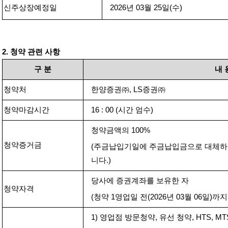
신주상장예정일
2026
년
03
월
25
일
(
수
)
2.
청약 관련 사항
구
분
내
청약처
한양증권㈜
, LS
증권㈜
청약마감시간
16 : 00 (
시간 엄수
)
청약금액의
100%
청약증거금
(
주금납입기일에 주금납입금으로 대체
니다
.)
당사에 증권계좌를 보유한 자
청약자격
(
청약
1
영업일 전
(2026
년
03
월
06
일
)
까지
1)
영업점 방문청약
,
유선 청약
, HTS, M