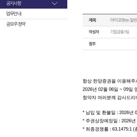
공지사항
업무안내
제목
아미코젠㈜ 일반
공모주 청약
작성자
기업금융1팀
첨부
항상 한양증권을 이용해주
2026년 02월 06일 ~
청약자 여러분께 감사드리며
* 납입 및 환불일 : 2026년 
* 주권상장예정일 : 2026년 
* 최종경쟁률 : 63.1475: