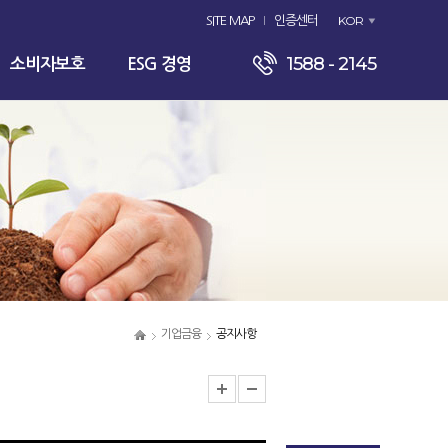
KOR
SITE MAP
인증센터
1588 - 2145
소비자보호
ESG 경영
기업금융
공지사항