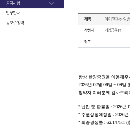
공지사항
업무안내
제목
아미코젠㈜ 일반
공모주 청약
작성자
기업금융1팀
첨부
항상 한양증권을 이용해주
2026년 02월 06일 ~
청약자 여러분께 감사드리며
* 납입 및 환불일 : 2026년 
* 주권상장예정일 : 2026년 
* 최종경쟁률 : 63.1475: