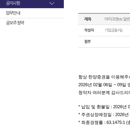
공지사항
업무안내
제목
아미코젠㈜ 일반
공모주 청약
작성자
기업금융1팀
첨부
항상 한양증권을 이용해주
2026년 02월 06일 ~
청약자 여러분께 감사드리며
* 납입 및 환불일 : 2026년 
* 주권상장예정일 : 2026년 
* 최종경쟁률 : 63.1475: