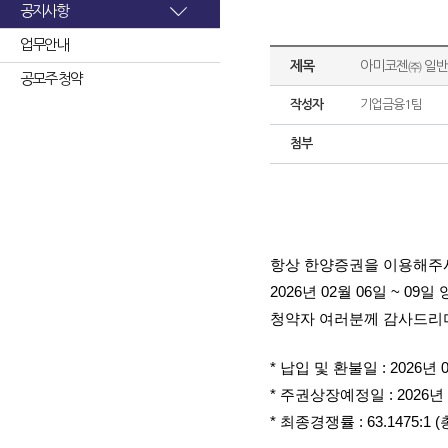
공지사항
업무안내
제목
아미코젠㈜ 일반
공모주 청약
작성자
기업금융1팀
첨부
항상 한양증권을 이용해주
2026년 02월 06일 ~
청약자 여러분께 감사드리며
* 납입 및 환불일 : 2026년 
* 주권상장예정일 : 2026년 
* 최종경쟁률 : 63.1475: