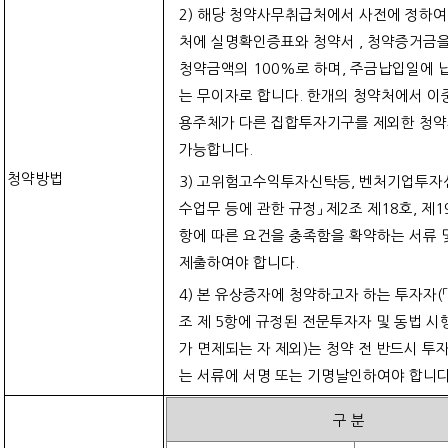
2)
해당 청약사무취급처에서 사전에 정하여
처에 실명확인증표와 청약서
,
청약증거금을
청약금액의
100%
로 하며
,
주금납입일에 
는 무이자로 합니다
.
한개의 청약처에서 이
용주체가 다른 집합투자기구를 제외한 청약
가능합니다
.
청약방법
3)
고위험고수익투자신탁등
,
벤처기업투자신
수업무 등에 관한 규정」 제
2
조 제
18
호
,
제
1
항에 따른 요건을 충족함을 확약하는 서류 
제출하여야 합니다
.
4)
본 유상증자에 청약하고자 하는 투자자
(
조 제
5
항에 규정된 전문투자자 및 동법 시
가 면제되는 자 제외
)
는 청약 전 반드시 투
는 서류에 서명 또는 기명날인하여야 합니
구
분