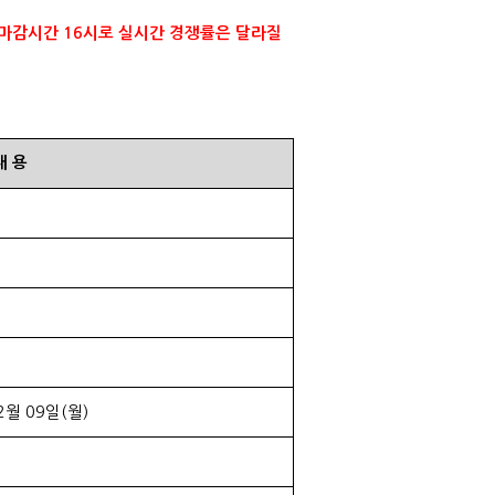
 마감시간
16
시로 실시간 경쟁률은 달라질
내
용
2
월
09
일
(
월
)