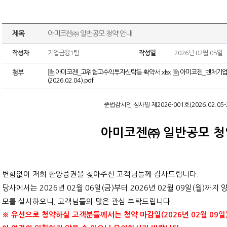
제목
아미코젠㈜ 일반공모 청약 안내
작성자
기업금융1팀
작성일
2026년 02월 05일
아미코젠_고위험고수익투자신탁등 확약서.xlsx
아미코젠_벤처기업투
첨부
(2026.02.04).pdf
준법감시인 심사필 제
2026-001
호
(2026.02.05-
아미코젠㈜ 일반공모 청
변함없이 저희 한양증권을 찾아주신 고객님들께 감사드립니다
.
당사에서는
2026
년
02
월
06
일
(
금
)
부터
2026
년
02
월
09
일
(
월
)
까지 
모를 실시하오니
,
고객님들의 많은 관심 부탁드립니다
.
※ 유선으로 청약하실 고객분들께서는 청약 마감일
(2026
년
02
월
09
일