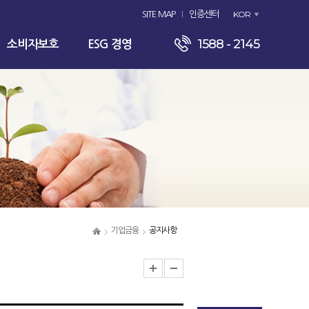
KOR
SITE MAP
인증센터
1588 - 2145
소비자보호
ESG 경영
기업금융
공지사항