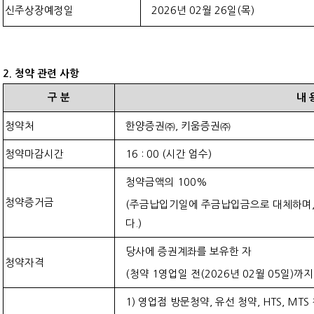
신주상장예정일
2026
년
02
월
26
일
(
목
)
2.
청약 관련 사항
구
분
내
청약처
한양증권㈜
,
키움증권㈜
청약마감시간
16 : 00 (
시간 엄수
)
청약금액의
100%
청약증거금
(
주금납입기일에 주금납입금으로 대체하며
다
.)
당사에 증권계좌를 보유한 자
청약자격
(
청약
1
영업일 전
(2026
년
02
월
05
일
)
까지
1)
영업점 방문청약
,
유선 청약
, HTS, MTS