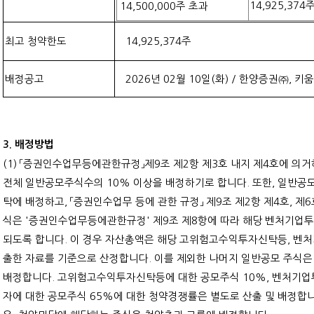
14,925,374
주
14,500,000
주 초과
최고 청약한도
14,925,374
주
배정공고
2026
년
02
월
10
일
(
화
) /
한양증권㈜
,
키움
3.
배정방법
(1)
「증권인수업무등에관한규정」제
9
조 제
2
항 제
3
호 내지 제
4
호에 의거
전체 일반공모주식수의
10%
이상을 배정하기로 합니다
.
또한
,
일반공모
탁에 배정하고
,
「증권인수업무 등에 관한 규정」 제
9
조 제
2
항 제
4
호
,
제
6
식은
'
증권인수업무등에관한규정
'
제
9
조 제
8
항에 따라 해당 벤처기업
되도록 합니다
.
이 경우 자산총액은 해당 고위험고수익투자신탁등
,
벤처
출한 자료를 기준으로 산정합니다
.
이를 제외한 나머지 일반공모 주식은
배정합니다
.
고위험고수익투자신탁등에 대한 공모주식
10%,
벤처기업
자에 대한 공모주식
65%
에 대한 청약경쟁률은 별도로 산출 및 배정합