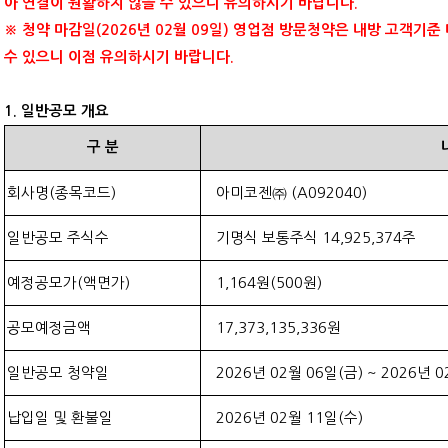
아 연결이 원활하지 않을 수 있으니 유의하시기 바랍니다
.
※ 청약 마감일
(2026
년
02
월
09
일
)
영업점 방문청약은 내방 고객기준
수 있으니 이점 유의하시기 바랍니다
.
1.
일반공모 개요
구
분
회사명
(
종목코드
)
아미코젠㈜
(
A
092040
)
일반공모 주식수
기명식 보통주식
14,925,374
주
예정공모가
(
액면가
)
1,164
원
(500
원
)
공모예정금액
17,373,135,336
원
일반공모 청약일
2026
년
02
월
06
일
(
금
) ~ 2026
년
0
납입일 및 환불일
2026
년
02
월
11
일
(
수
)