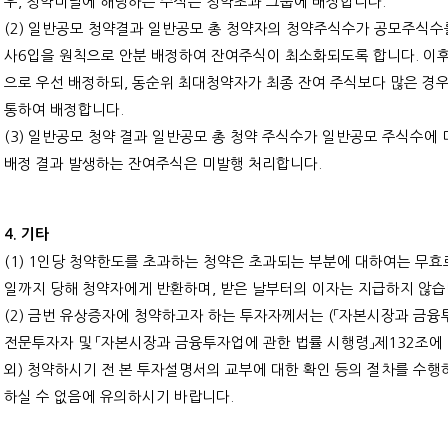
우
,
청약미달에 해당하는 주식은 청약초과 그룹에 배정합니다
.
(2)
일반공모 청약결과 일반공모 총 청약자의 청약주식수가 공모주식수
사
6
입을 원칙으로 안분 배정하여 잔여주식이 최소화되도록 합니다
.
이후
으로 우선 배정하되
,
동순위 최대청약자가 최종 잔여 주식보다 많은 경
통하여 배정합니다
.
(3)
일반공모 청약 결과 일반공모 총 청약 주식수가 일반공모 주식수에
배정 결과 발생하는 잔여주식은 미발행 처리합니다
.
4.
기타
(1) 1
인당 청약한도를 초과하는 청약은 초과되는 부분에 대하여는 무효
일까지 당해 청약자에게 반환하며
,
받은 날부터의 이자는 지급하지 않
(2)
금번 유상증자에 청약하고자 하는 투자자께서는
(
「자본시장과 금융
전문투자자 및 「자본시장과 금융투자업에 관한 법률 시행령」제
132
조에
외
)
청약하시기 전 본 투자설명서의 교부에 대한 확인 등의 절차를 수행
하실 수 없음에 유의하시기 바랍니다
.