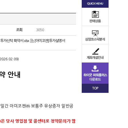
조회
3850
자신탁 확약서.xlsx
[아미코젠]투자설명서
2026.02.09)
약 안내
TOP
양일간 아미코젠㈜ 보통주 유상증자 일반공
)
은 당사 영업점 및 콜센터로 청약문의가 많