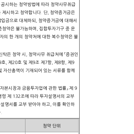
 공시하는 청약방법에 따라 청약사무취급
 제시하고 청약합니다
.
단
,
청약증거금은
납입금으로 대체하되
,
청약증거금에 대해서
중청약은 불가능하며
,
집합투자기구 중 운
자의 한 개의 청약처에 대한 복수청약은 불
탁은 청약 시
,
청약사무 취급처에 「증권인
9
호
,
제
20
호 및 제
9
조 제
7
항
,
제
8
항
,
제
9
및 자산총액이 기재되어 있는 서류를 함께
「자본시장과 금융투자업에 관한 법률」 제
9
행령 제
132
조에 따라 투자설명서의 교부
자설명서를 교부 받아야 하고
,
이를 확인하
다
.
청약 단위