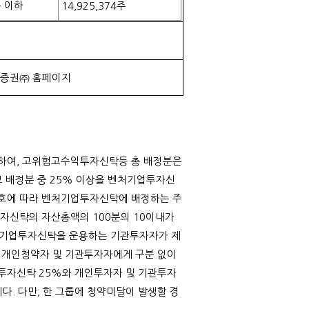
 이하
14,925,374
주
증권㈜ 홈페이지
하여
,
고위험고수익투자신탁등 총 배정분은
 배정분 중
25%
이상을 벤처기업투자신
호에 따라 벤처기업투자신탁에 배정하는 주
투자신탁의 자산총액의
100
분의
10
이내가
기업투자신탁을 운용하는 기관투자자가 제
 개인청약자 및 기관투자자에게 구분 없이
투자신탁
25%
와 개인투자자 및 기관투자
니다
.
다만
,
한 그룹에 청약미달이 발생할 경