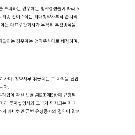
를 초과하는 경우에는 청약경쟁률에 따라
5
 최종 잔여주식은 최대청약자부터 순차적
우에는 대표주관회사가 무작위 추첨방식을
 미달하는 경우에는 청약주식대로 배정하며
,
로 하며
,
청약사무 취급처는 그 차액을 납입
습니다
.
투자업에 관한 법률」제
9
조제
5
항에 규정된
 따라 투자설명서의 교부가 면제되는 자 제
하지 아니하면 금번 유상증자의 청약에 참여