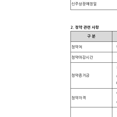
신주상장예정일
2.
청약 관련 사항
구
분
청약처
청약마감시간
청약증거금
청약자격