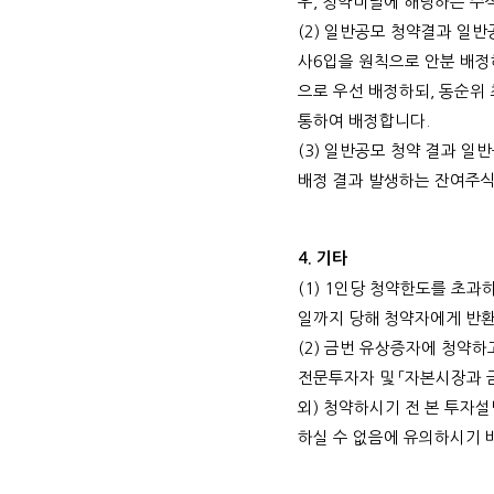
우
,
청약미달에 해당하는 주
(2)
일반공모 청약결과 일반
사
6
입을 원칙으로 안분 배
으로 우선 배정하되
,
동순위 
통하여 배정합니다
.
(3)
일반공모 청약 결과 일
배정 결과 발생하는 잔여주
4.
기타
(1) 1
인당 청약한도를 초과하
일까지 당해 청약자에게 반
(2)
금번 유상증자에 청약하
전문투자자 및 「자본시장과 
외
)
청약하시기 전 본 투자설
하실 수 없음에 유의하시기