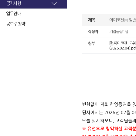
공지사항
업무안내
제목
아미코젠㈜ 일반
공모주 청약
작성자
기업금융1팀
아미코젠_고위험
첨부
(2026.02.04).pd
변함없이 저희 한양증권을 
당사에서는
2026
년
02
월
0
모를 실시하오니
,
고객님들의
※ 유선으로 청약하실 고객