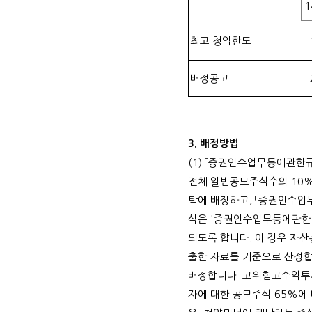
1
최고 청약한도
배정공고
3.
배정방법
(1)
「증권인수업무등에관한규
전체 일반공모주식수의
10
탁에 배정하고
,
「증권인수업무
식은
'
증권인수업무등에관한
되도록 합니다
.
이 경우 자
출한 자료를 기준으로 산정
배정합니다
.
고위험고수익투
자에 대한 공모주식
65%
에