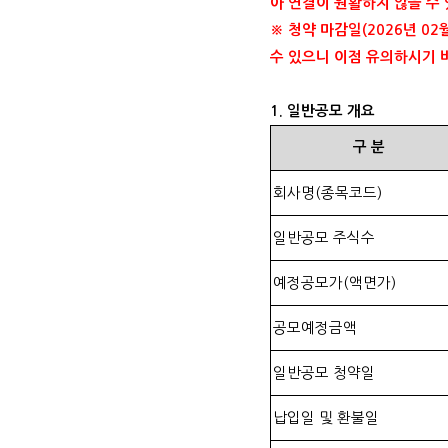
아 연결이 원활하지 않을 수
※ 청약 마감일
(2026
년
02
수 있으니 이점 유의하시기
1.
일반공모 개요
구
분
회사명
(
종목코드
)
일반공모 주식수
예정공모가
(
액면가
)
공모예정금액
일반공모 청약일
납입일 및 환불일