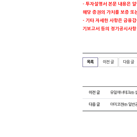
-
투자설명서 본문 내용은 알
해당 증권의 가치를 보증 또
-
기타 자세한 사항은 금융
기보고서 등의 정기공시사항
목록
이전 글
다음 글
이전 글
유일에너테크㈜ 실
다음 글
아미코젠㈜ 일반공