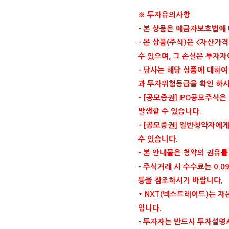
※ 투자유의사항
-
본 상품은 예금자보호법에
-
본 상품
(
주식
)
은
<
자산가격
수 있으며
,
그 손실은 투자
-
당사는 해당 상품에 대하여
과 투자위험등급을 확인 하
- [
공모증권
] IPO
공모주식은 
발생할 수 있습니다
.
- [
공모증권
]
일반청약자에게
수 있습니다
.
-
본 안내물은 청약의 권유를
-
주식거래 시 수수료는
0.0
등을 참조하시기 바랍니다
.
* NXT(
넥스트레이드
)
는 자
입니다
.
-
투자자는 반드시 투자설명