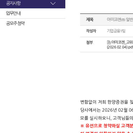
공지사항
업무안내
제목
아미코젠㈜ 일반
공모주 청약
작성자
기업금융1팀
아미코젠_고위험
첨부
(2026.02.04).pd
변함없이 저희 한양증권을 
당사에서는
2026
년
02
월
0
모를 실시하오니
,
고객님들의
※ 유선으로 청약하실 고객