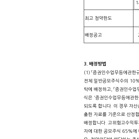
1
최고 청약한도
배정공고
3.
배정방법
(1)
「증권인수업무등에관한규
전체 일반공모주식수의
10
탁에 배정하고
,
「증권인수업무
식은
'
증권인수업무등에관한
되도록 합니다
.
이 경우 자
출한 자료를 기준으로 산정
배정합니다
.
고위험고수익투
자에 대한 공모주식
65%
에