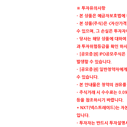
※ 투자유의사항
-
본 상품은 예금자보호법에
-
본 상품
(
주식
)
은
<
자산가격
수 있으며
,
그 손실은 투자
-
당사는 해당 상품에 대하여
과 투자위험등급을 확인 하
- [
공모증권
] IPO
공모주식은 
발생할 수 있습니다
.
- [
공모증권
]
일반청약자에게
수 있습니다
.
-
본 안내물은 청약의 권유를
-
주식거래 시 수수료는
0.0
등을 참조하시기 바랍니다
.
* NXT(
넥스트레이드
)
는 자
입니다
.
-
투자자는 반드시 투자설명