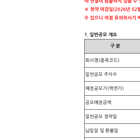
아 연결이 원활하지 않을 수
※ 청약 마감일
(2026
년
02
수 있으니 이점 유의하시기
1.
일반공모 개요
구
분
회사명
(
종목코드
)
일반공모 주식수
예정공모가
(
액면가
)
공모예정금액
일반공모 청약일
납입일 및 환불일