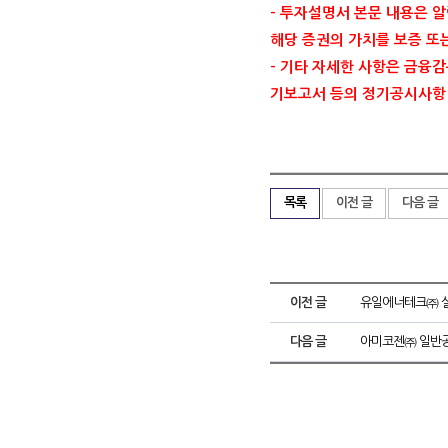
-
투자설명서 본문 내용은 알
해당 증권의 가치를 보증 또
-
기타 자세한 사항은 금융
기보고서 등의 정기공시사항
목록
이전 글
다음 글
이전 글
유일에너테크㈜ 실
다음 글
아미코젠㈜ 일반공