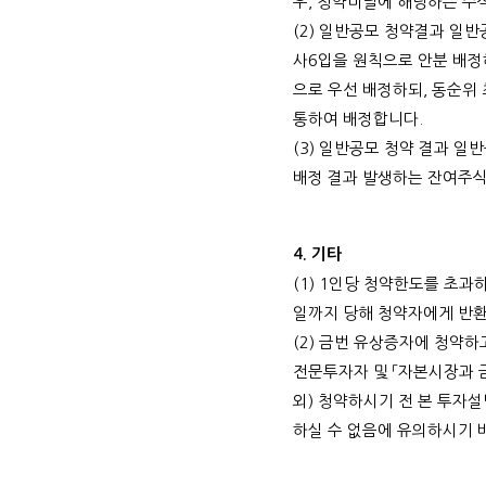
우
,
청약미달에 해당하는 주
(2)
일반공모 청약결과 일반
사
6
입을 원칙으로 안분 배
으로 우선 배정하되
,
동순위 
통하여 배정합니다
.
(3)
일반공모 청약 결과 일
배정 결과 발생하는 잔여주
4.
기타
(1) 1
인당 청약한도를 초과하
일까지 당해 청약자에게 반
(2)
금번 유상증자에 청약하
전문투자자 및 「자본시장과 
외
)
청약하시기 전 본 투자설
하실 수 없음에 유의하시기