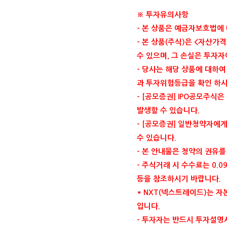
※ 투자유의사항
-
본 상품은 예금자보호법에
-
본 상품
(
주식
)
은
<
자산가격
수 있으며
,
그 손실은 투자
-
당사는 해당 상품에 대하여
과 투자위험등급을 확인 하
- [
공모증권
] IPO
공모주식은 
발생할 수 있습니다
.
- [
공모증권
]
일반청약자에게
수 있습니다
.
-
본 안내물은 청약의 권유를
-
주식거래 시 수수료는
0.0
등을 참조하시기 바랍니다
.
* NXT(
넥스트레이드
)
는 자
입니다
.
-
투자자는 반드시 투자설명