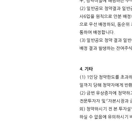
우
,
청약미달에 해당하는 주
(2)
일반공모 청약결과 일반
사
6
입을 원칙으로 안분 배
으로 우선 배정하되
,
동순위 
통하여 배정합니다
.
(3)
일반공모 청약 결과 일
배정 결과 발생하는 잔여주
4.
기타
(1) 1
인당 청약한도를 초과하
일까지 당해 청약자에게 반
(2)
금번 유상증자에 청약하
전문투자자 및 「자본시장과 
외
)
청약하시기 전 본 투자설
하실 수 없음에 유의하시기