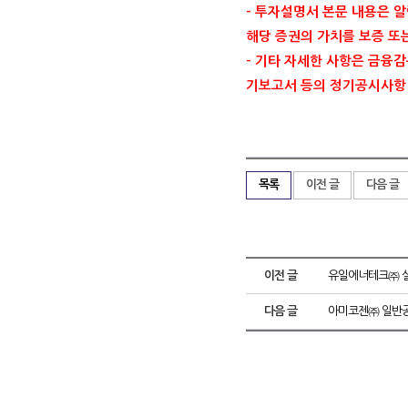
-
투자설명서 본문 내용은 알
해당 증권의 가치를 보증 또
-
기타 자세한 사항은 금융
기보고서 등의 정기공시사항
목록
이전 글
다음 글
이전 글
유일에너테크㈜ 실
다음 글
아미코젠㈜ 일반공