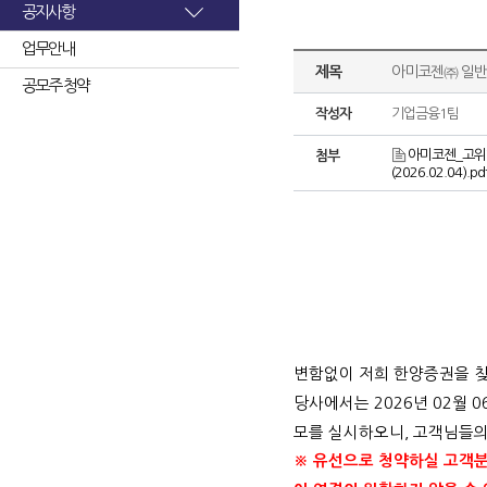
공지사항
업무안내
제목
아미코젠㈜ 일반
공모주 청약
작성자
기업금융1팀
아미코젠_고위험
첨부
(2026.02.04).pd
변함없이 저희 한양증권을 
당사에서는
2026
년
02
월
0
모를 실시하오니
,
고객님들의
※ 유선으로 청약하실 고객