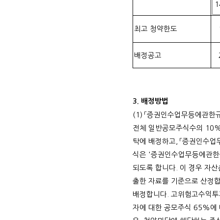
1
최고 청약한도
배정공고
3.
배정방법
(1)
「증권인수업무등에관한규
전체 일반공모주식수의
10
탁에 배정하고
,
「증권인수업무
식은
'
증권인수업무등에관한
되도록 합니다
.
이 경우 자
출한 자료를 기준으로 산정
배정합니다
.
고위험고수익투
자에 대한 공모주식
65%
에