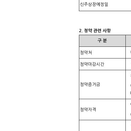
신주상장예정일
2.
청약 관련 사항
구
분
청약처
청약마감시간
청약증거금
청약자격