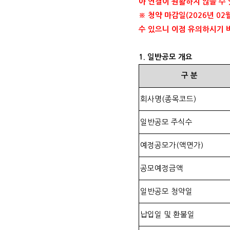
아 연결이 원활하지 않을 수
※ 청약 마감일
(2026
년
02
수 있으니 이점 유의하시기
1.
일반공모 개요
구
분
회사명
(
종목코드
)
일반공모 주식수
예정공모가
(
액면가
)
공모예정금액
일반공모 청약일
납입일 및 환불일