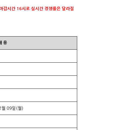
 마감시간
16
시로 실시간 경쟁률은 달라질
내
용
2
월
09
일
(
월
)