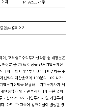
 이하
14,925,374
주
증권㈜ 홈페이지
하여
,
고위험고수익투자신탁등 총 배정분은
 배정분 중
25%
이상을 벤처기업투자신
호에 따라 벤처기업투자신탁에 배정하는 주
투자신탁의 자산총액의
100
분의
10
이내가
기업투자신탁을 운용하는 기관투자자가 제
 개인청약자 및 기관투자자에게 구분 없이
투자신탁
25%
와 개인투자자 및 기관투자
니다
.
다만
,
한 그룹에 청약미달이 발생할 경