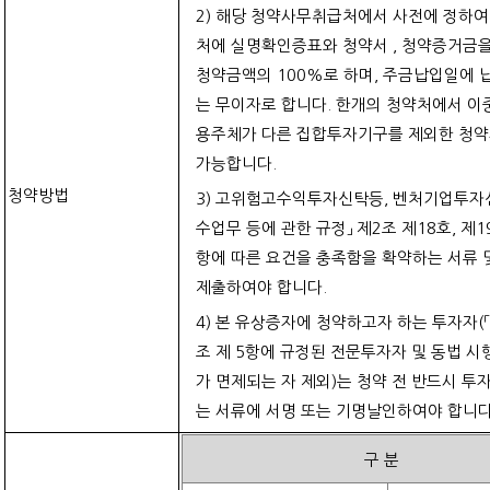
2)
해당 청약사무취급처에서 사전에 정하여
처에 실명확인증표와 청약서
,
청약증거금을
청약금액의
100%
로 하며
,
주금납입일에 
는 무이자로 합니다
.
한개의 청약처에서 이
용주체가 다른 집합투자기구를 제외한 청약
가능합니다
.
청약방법
3)
고위험고수익투자신탁등
,
벤처기업투자신
수업무 등에 관한 규정」 제
2
조 제
18
호
,
제
1
항에 따른 요건을 충족함을 확약하는 서류 
제출하여야 합니다
.
4)
본 유상증자에 청약하고자 하는 투자자
(
조 제
5
항에 규정된 전문투자자 및 동법 시
가 면제되는 자 제외
)
는 청약 전 반드시 투
는 서류에 서명 또는 기명날인하여야 합니
구
분