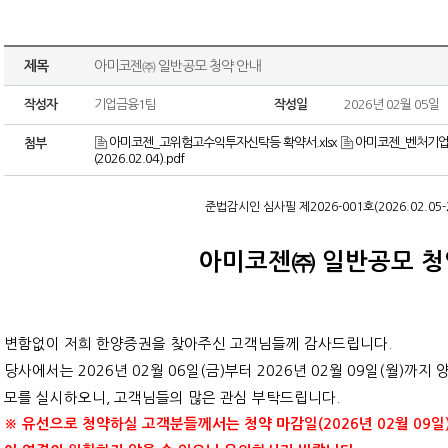
제목
아미코젠㈜ 일반공모 청약 안내
작성자
기업금융1팀
작성일
2026년 02월 05일
아미코젠_고위험고수익투자신탁등 확약서.xlsx
아미코젠_벤처기업투
첨부
(2026.02.04).pdf
준법감시인 심사필 제
2026-001
호
(2026.02.05-
아미코젠㈜ 일반공모 청
변함없이 저희 한양증권을 찾아주신 고객님들께 감사드립니다
.
당사에서는
2026
년
02
월
06
일
(
금
)
부터
2026
년
02
월
09
일
(
월
)
까지 
모를 실시하오니
,
고객님들의 많은 관심 부탁드립니다
.
※ 유선으로 청약하실 고객분들께서는 청약 마감일
(2026
년
02
월
09
일