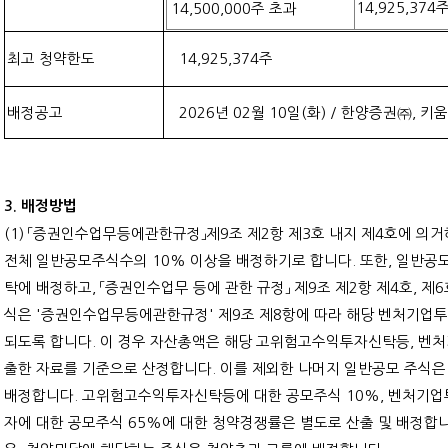
14,925,374
주
14,500,000
주 초과
최고 청약한도
14,925,374
주
배정공고
2026
년
02
월
10
일
(
화
) /
한양증권㈜
,
키움
3.
배정방법
(1)
「증권인수업무등에관한규정」제
9
조 제
2
항 제
3
호 내지 제
4
호에 의거
전체 일반공모주식수의
10%
이상을 배정하기로 합니다
.
또한
,
일반공모
탁에 배정하고
,
「증권인수업무 등에 관한 규정」 제
9
조 제
2
항 제
4
호
,
제
6
식은
'
증권인수업무등에관한규정
'
제
9
조 제
8
항에 따라 해당 벤처기업
되도록 합니다
.
이 경우 자산총액은 해당 고위험고수익투자신탁등
,
벤처
출한 자료를 기준으로 산정합니다
.
이를 제외한 나머지 일반공모 주식은
배정합니다
.
고위험고수익투자신탁등에 대한 공모주식
10%,
벤처기업
자에 대한 공모주식
65%
에 대한 청약경쟁률은 별도로 산출 및 배정합