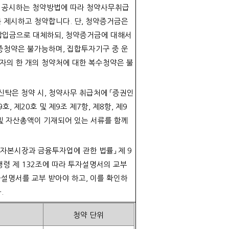
 공시하는 청약방법에 따라 청약사무취급
 제시하고 청약합니다
.
단
,
청약증거금은
납입금으로 대체하되
,
청약증거금에 대해서
중청약은 불가능하며
,
집합투자기구 중 운
자의 한 개의 청약처에 대한 복수청약은 불
탁은 청약 시
,
청약사무 취급처에 「증권인
9
호
,
제
20
호 및 제
9
조 제
7
항
,
제
8
항
,
제
9
및 자산총액이 기재되어 있는 서류를 함께
「자본시장과 금융투자업에 관한 법률」 제
9
행령 제
132
조에 따라 투자설명서의 교부
자설명서를 교부 받아야 하고
,
이를 확인하
다
.
청약 단위