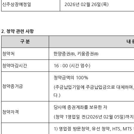
신주상장예정일
2026
년
02
월
26
일
(
목
)
2.
청약 관련 사항
구
분
내
청약처
한양증권㈜
,
키움증권㈜
청약마감시간
16 : 00 (
시간 엄수
)
청약금액의
100%
청약증거금
(
주금납입기일에 주금납입금으로 대체하며
다
.)
당사에 증권계좌를 보유한 자
청약자격
(
청약
1
영업일 전
(2026
년
02
월
05
일
)
까지
1)
영업점 방문청약
,
유선 청약
, HTS, MTS