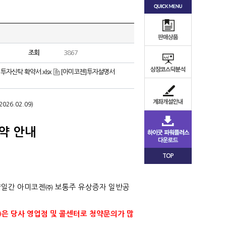
조회
3867
자신탁 확약서.xlsx
[아미코젠]투자설명서
2026.02.09)
약 안내
TOP
양일간 아미코젠㈜ 보통주 유상증자 일반공
)
은 당사 영업점 및 콜센터로 청약문의가 많