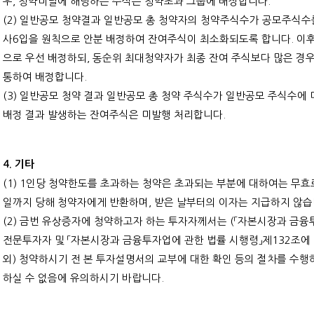
우
,
청약미달에 해당하는 주식은 청약초과 그룹에 배정합니다
.
(2)
일반공모 청약결과 일반공모 총 청약자의 청약주식수가 공모주식수
사
6
입을 원칙으로 안분 배정하여 잔여주식이 최소화되도록 합니다
.
이후
으로 우선 배정하되
,
동순위 최대청약자가 최종 잔여 주식보다 많은 경
통하여 배정합니다
.
(3)
일반공모 청약 결과 일반공모 총 청약 주식수가 일반공모 주식수에
배정 결과 발생하는 잔여주식은 미발행 처리합니다
.
4.
기타
(1) 1
인당 청약한도를 초과하는 청약은 초과되는 부분에 대하여는 무효
일까지 당해 청약자에게 반환하며
,
받은 날부터의 이자는 지급하지 않
(2)
금번 유상증자에 청약하고자 하는 투자자께서는
(
「자본시장과 금융
전문투자자 및 「자본시장과 금융투자업에 관한 법률 시행령」제
132
조에
외
)
청약하시기 전 본 투자설명서의 교부에 대한 확인 등의 절차를 수행
하실 수 없음에 유의하시기 바랍니다
.