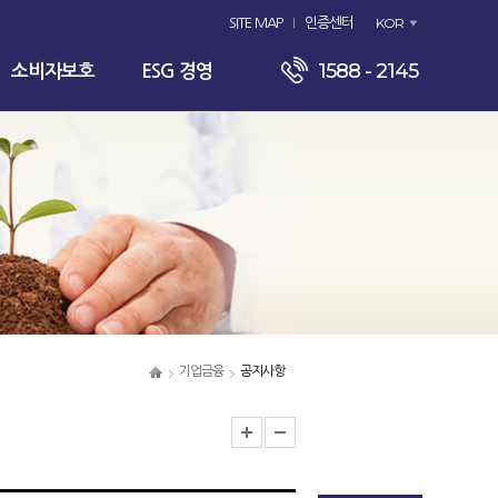
KOR
SITE MAP
인증센터
1588 - 2145
소비자보호
ESG 경영
기업금융
공지사항