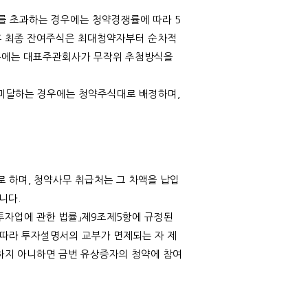
를 초과하는 경우에는 청약경쟁률에 따라
5
 최종 잔여주식은 최대청약자부터 순차적
우에는 대표주관회사가 무작위 추첨방식을
 미달하는 경우에는 청약주식대로 배정하며
,
로 하며
,
청약사무 취급처는 그 차액을 납입
습니다
.
투자업에 관한 법률」제
9
조제
5
항에 규정된
 따라 투자설명서의 교부가 면제되는 자 제
하지 아니하면 금번 유상증자의 청약에 참여