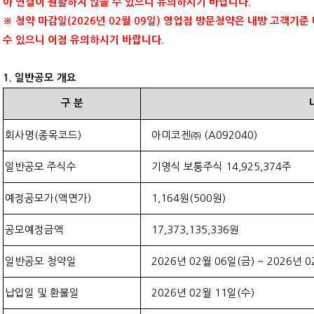
아 연결이 원활하지 않을 수 있으니 유의하시기 바랍니다
.
※ 청약 마감일
(2026
년
02
월
09
일
)
영업점 방문청약은 내방 고객기준
수 있으니 이점 유의하시기 바랍니다
.
1.
일반공모 개요
구
분
회사명
(
종목코드
)
아미코젠㈜
(
A
092040
)
일반공모 주식수
기명식 보통주식
14,925,374
주
예정공모가
(
액면가
)
1,164
원
(500
원
)
공모예정금액
17,373,135,336
원
일반공모 청약일
2026
년
02
월
06
일
(
금
) ~ 2026
년
0
납입일 및 환불일
2026
년
02
월
11
일
(
수
)